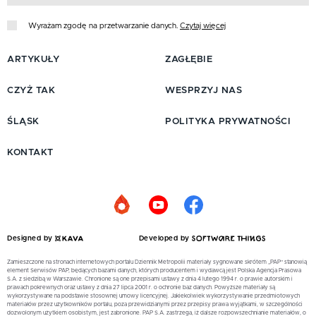
Wyrażam zgodę na przetwarzanie danych.
Czytaj więcej
ARTYKUŁY
ZAGŁĘBIE
CZYŻ TAK
WESPRZYJ NAS
ŚLĄSK
POLITYKA PRYWATNOŚCI
KONTAKT
Designed by
Developed by
Zamieszczone na stronach internetowych portalu Dziennik Metropolii materiały sygnowane skrótem „PAP” stanowią
element Serwisów PAP, będących bazami danych, których producentem i wydawcą jest Polska Agencja Prasowa
S.A. z siedzibą w Warszawie. Chronione są one przepisami ustawy z dnia 4 lutego 1994 r. o prawie autorskim i
prawach pokrewnych oraz ustawy z dnia 27 lipca 2001 r. o ochronie baz danych. Powyższe materiały są
wykorzystywane na podstawie stosownej umowy licencyjnej. Jakiekolwiek wykorzystywanie przedmiotowych
materiałów przez użytkowników portalu, poza przewidzianymi przez przepisy prawa wyjątkami, w szczególności
dozwolonym użytkiem osobistym, jest zabronione. PAP S.A. zastrzega, iż dalsze rozpowszechnianie materiałów, o