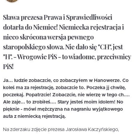
Sława prezesa Prawa i Sprawiedliwości
dotarła do Niemiec! Niemiecka rejestracja i
nieco skrócona wersja pewnego
staropolskiego słowa. Nie dało się "CH", jest
"H". - Wrogowie PiS - to wiadome, przeciwnicy
PiS!
Ja... ludzie zobaczcie, co zobaczyłem w Hanowerze. Co
koleś ma za rejestrację, zobaczcie to. Poczeka jj chwilę,
poczekaj. Popatrzcie! Zobaczcie, nie wierzę w tego ch....
Ale zaje... to zrobiłeś.... Stary jesteś moim idolem! No
pięknie - mówi mężczyzna na nagraniu wyjątkowego
auta z niemiecką rejestracją.
Na zderzaku zdjęcie prezesa Jarosława Kaczyńskiego,