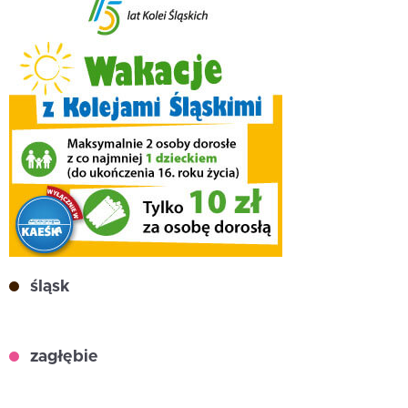
śląsk
zagłębie