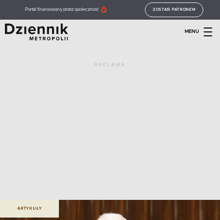
Portal finansowany przez społeczność
ZOSTAŃ PATRONEM
MENU
REKLAMA
ARTYKUŁY