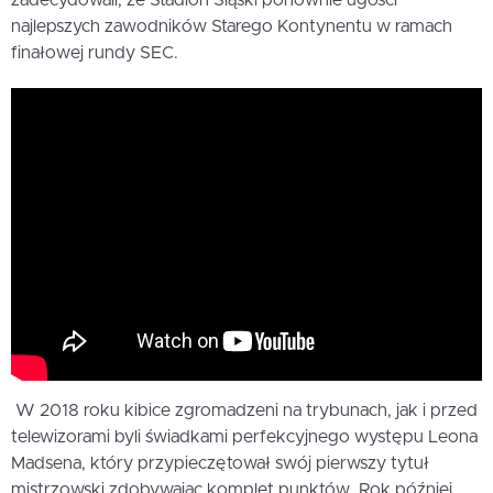
najlepszych zawodników Starego Kontynentu w ramach
finałowej rundy SEC.
W 2018 roku kibice zgromadzeni na trybunach, jak i przed
telewizorami byli świadkami perfekcyjnego występu Leona
Madsena, który przypieczętował swój pierwszy tytuł
mistrzowski zdobywając komplet punktów. Rok później