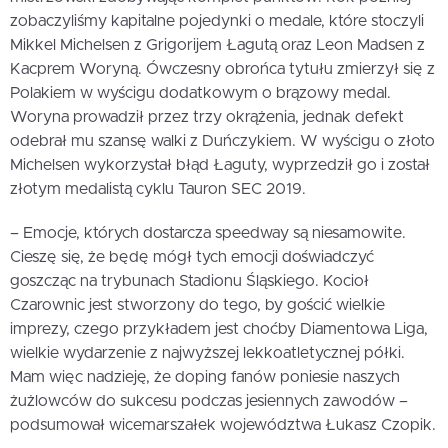
zobaczyliśmy kapitalne pojedynki o medale, które stoczyli
Mikkel Michelsen z Grigorijem Łagutą oraz Leon Madsen z
Kacprem Woryną. Ówczesny obrońca tytułu zmierzył się z
Polakiem w wyścigu dodatkowym o brązowy medal.
Woryna prowadził przez trzy okrążenia, jednak defekt
odebrał mu szansę walki z Duńczykiem. W wyścigu o złoto
Michelsen wykorzystał błąd Łaguty, wyprzedził go i został
złotym medalistą cyklu Tauron SEC 2019.
– Emocje, których dostarcza speedway są niesamowite.
Cieszę się, że będę mógł tych emocji doświadczyć
goszcząc na trybunach Stadionu Śląskiego. Kocioł
Czarownic jest stworzony do tego, by gościć wielkie
imprezy, czego przykładem jest choćby Diamentowa Liga,
wielkie wydarzenie z najwyższej lekkoatletycznej półki.
Mam więc nadzieję, że doping fanów poniesie naszych
żużlowców do sukcesu podczas jesiennych zawodów –
podsumował wicemarszałek województwa Łukasz Czopik.