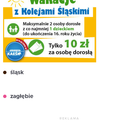
śląsk
zagłębie
REKLAMA