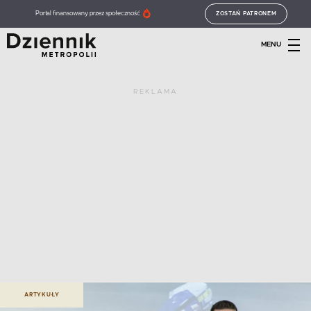
Portal finansowany przez społeczność
ZOSTAŃ PATRONEM
MENU
REKLAMA
ARTYKUŁY