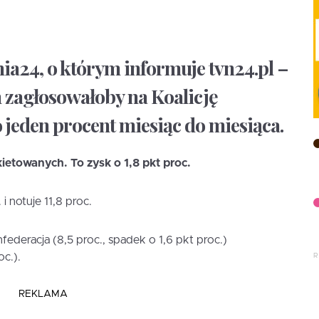
ia24, o którym informuje tvn24.pl –
 zagłosowałoby na Koalicję
 jeden procent miesiąc do miesiąca.
etowanych. To zysk o 1,8 pkt proc.
i notuje 11,8 proc.
federacja (8,5 proc., spadek o 1,6 pkt proc.)
oc.).
REKLAMA