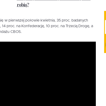
robią?
ę w pierwszej połowie kwietnia, 35 proc. badanych
 14 proc. na Konfederację, 10 proc. na Trzecią Drogę, a
sondażu CBOS.