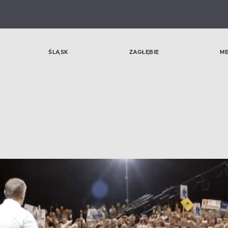
ŚLĄSK
ZAGŁĘBIE
M