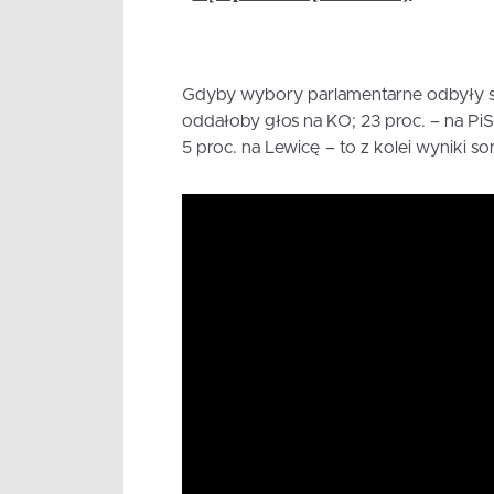
Gdyby wybory parlamentarne odbyły si
oddałoby głos na KO; 23 proc. – na PiS,
5 proc. na Lewicę – to z kolei wyniki 