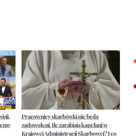
zji.
Pracownicy skarbówki nie będą
ejemy
zadowoleni. Ile zarabiają kapelani w
Krajowej Administracji Skarbowej? I co