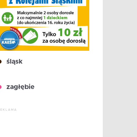
śląsk
zagłębie
REKLAMA