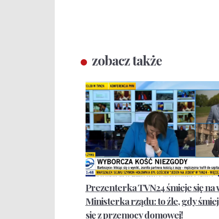
zobacz także
Prezenterka TVN24 śmieje się na wi
Ministerka rządu: to źle, gdy śmi
się z przemocy domowej!