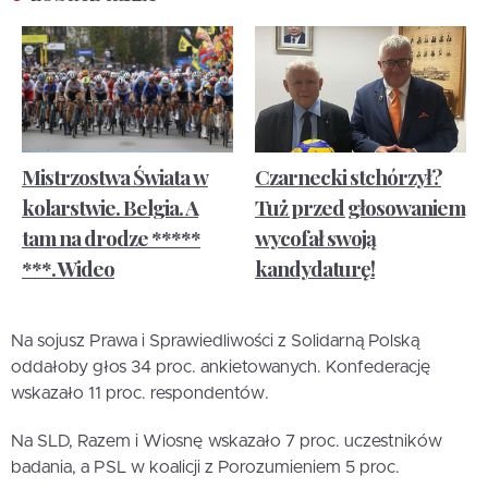
Mistrzostwa Świata w
Czarnecki stchórzył?
kolarstwie. Belgia. A
Tuż przed głosowaniem
tam na drodze *****
wycofał swoją
***. Wideo
kandydaturę!
Na sojusz Prawa i Sprawiedliwości z Solidarną Polską
oddałoby głos 34 proc. ankietowanych. Konfederację
wskazało 11 proc. respondentów.
Na SLD, Razem i Wiosnę wskazało 7 proc. uczestników
badania, a PSL w koalicji z Porozumieniem 5 proc.