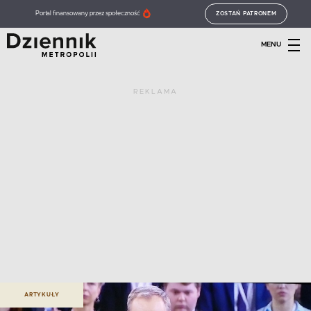
Portal finansowany przez społeczność
ZOSTAŃ PATRONEM
MENU
REKLAMA
ARTYKUŁY