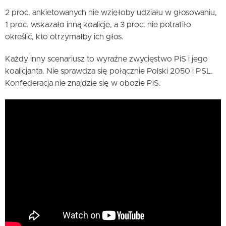
2 proc. ankietowanych nie wzięłoby udziału w głosowaniu,
1 proc. wskazało inną koalicję, a 3 proc. nie potrafiło
określić, kto otrzymałby ich głos.
Każdy inny scenariusz to wyraźne zwycięstwo PiS i jego
koalicjanta. Nie sprawdza się połącznie Polski 2050 i PSL.
Konfederacja nie znajdzie się w obozie PiS.