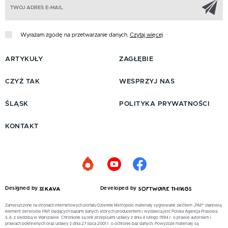
Z
Wyrażam zgodę na przetwarzanie danych.
Czytaj więcej
ARTYKUŁY
ZAGŁĘBIE
CZYŻ TAK
WESPRZYJ NAS
ŚLĄSK
POLITYKA PRYWATNOŚCI
KONTAKT
Designed by
Developed by
Zamieszczone na stronach internetowych portalu Dziennik Metropolii materiały sygnowane skrótem „PAP” stanowią
element Serwisów PAP, będących bazami danych, których producentem i wydawcą jest Polska Agencja Prasowa
S.A. z siedzibą w Warszawie. Chronione są one przepisami ustawy z dnia 4 lutego 1994 r. o prawie autorskim i
prawach pokrewnych oraz ustawy z dnia 27 lipca 2001 r. o ochronie baz danych. Powyższe materiały są