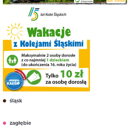
śląsk
zagłębie