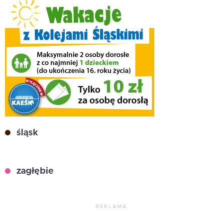
śląsk
zagłębie
REKLAMA