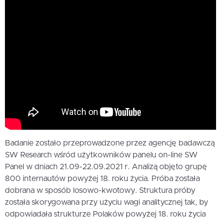
Badanie zostało przeprowadzone przez agencję badawczą
SW Research wśród użytkowników panelu on-line SW
Panel w dniach 21.09-22.09.2021 r. Analizą objęto grupę
800 internautów powyżej 18. roku życia. Próba została
dobrana w sposób losowo-kwotowy. Struktura próby
została skorygowana przy użyciu wagi analitycznej tak, by
odpowiadała strukturze Polaków powyżej 18. roku życia