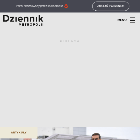
Portal finansowany przez społeczność
ZOSTAŃ PATRONEM
MENU
REKLAMA
ARTYKUŁY