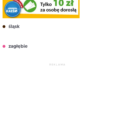
śląsk
zagłębie
REKLAMA