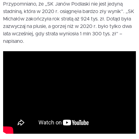
Przypomniano, że „SK Janów Podlaski nie jest jedyną
stadniną, która w 2020 r. osiągnęła bardzo zły wynik”. „SK
Michałów zakończyła rok stratą aż 924 tys. zł. Dotąd była
zazwyczaj na plusie, a gorzej niż w 2020 r. było tylko dwa
lata wcześniej, gdy strata wyniosła 1 mln 300 tys. zł” –
napisano.