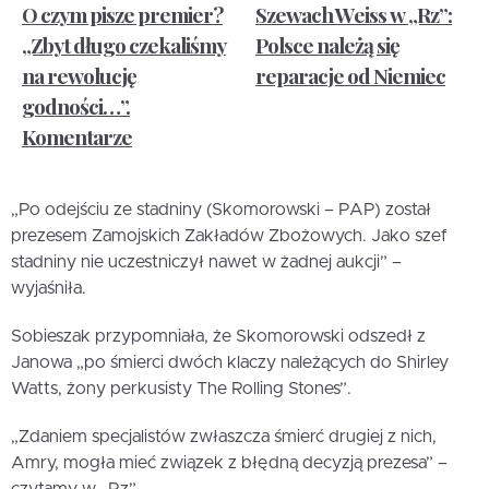
O czym pisze premier?
Szewach Weiss w „Rz”:
„Zbyt długo czekaliśmy
Polsce należą się
na rewolucję
reparacje od Niemiec
godności…”.
Komentarze
„Po odejściu ze stadniny (Skomorowski – PAP) został
prezesem Zamojskich Zakładów Zbożowych. Jako szef
stadniny nie uczestniczył nawet w żadnej aukcji” –
wyjaśniła.
Sobieszak przypomniała, że Skomorowski odszedł z
Janowa „po śmierci dwóch klaczy należących do Shirley
Watts, żony perkusisty The Rolling Stones”.
„Zdaniem specjalistów zwłaszcza śmierć drugiej z nich,
Amry, mogła mieć związek z błędną decyzją prezesa” –
czytamy w „Rz”.