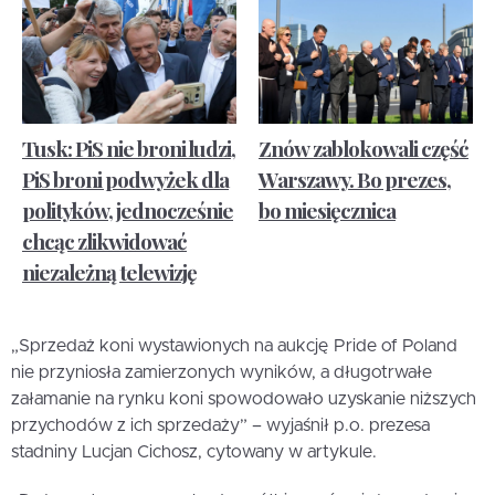
Tusk: PiS nie broni ludzi,
Znów zablokowali część
PiS broni podwyżek dla
Warszawy. Bo prezes,
polityków, jednocześnie
bo miesięcznica
chcąc zlikwidować
niezależną telewizję
„Sprzedaż koni wystawionych na aukcję Pride of Poland
nie przyniosła zamierzonych wyników, a długotrwałe
załamanie na rynku koni spowodowało uzyskanie niższych
przychodów z ich sprzedaży” – wyjaśnił p.o. prezesa
stadniny Lucjan Cichosz, cytowany w artykule.