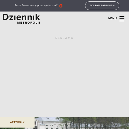
Portal finansowany przez społeczność
ZOSTAŃ PATRONEM
MENU
REKLAMA
ARTYKUŁY