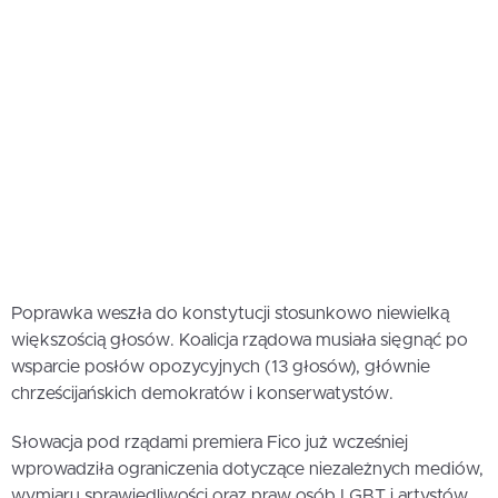
Poprawka weszła do konstytucji stosunkowo niewielką
większością głosów. Koalicja rządowa musiała sięgnąć po
wsparcie posłów opozycyjnych (13 głosów), głównie
chrześcijańskich demokratów i konserwatystów.
Słowacja pod rządami premiera Fico już wcześniej
wprowadziła ograniczenia dotyczące niezależnych mediów,
wymiaru sprawiedliwości oraz praw osób LGBT i artystów.