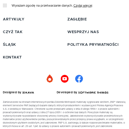
Wyrażam zgodę na przetwarzanie danych.
Czytaj więcej
ARTYKUŁY
ZAGŁĘBIE
CZYŻ TAK
WESPRZYJ NAS
ŚLĄSK
POLITYKA PRYWATNOŚCI
KONTAKT
Designed by
Developed by
Zamieszczone na stronach internetowych portalu Dziennik Metropolii materiały sygnowane skrótem „PAP” stanowią
element Serwisów PAP, będących bazami danych, których producentem i wydawcą jest Polska Agencja Prasowa
S.A. z siedzibą w Warszawie. Chronione są one przepisami ustawy z dnia 4 lutego 1994 r. o prawie autorskim i
prawach pokrewnych oraz ustawy z dnia 27 lipca 2001 r. o ochronie baz danych. Powyższe materiały są
wykorzystywane na podstawie stosownej umowy licencyjnej. Jakiekolwiek wykorzystywanie przedmiotowych
materiałów przez użytkowników portalu, poza przewidzianymi przez przepisy prawa wyjątkami, w szczególności
dozwolonym użytkiem osobistym, jest zabronione. PAP S.A. zastrzega, iż dalsze rozpowszechnianie materiałów, o
których mowa w art. 25 ust. 1 pkt. b) ustawy o prawie autorskim i prawach pokrewnych, jest zabronione.