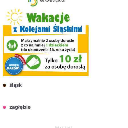
śląsk
zagłębie
REKLAMA