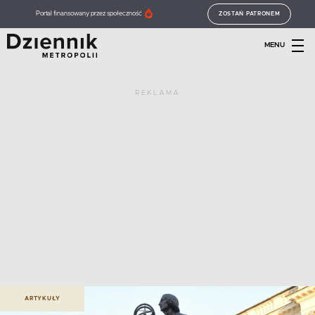
Portal finansowany przez społeczność
ZOSTAŃ PATRONEM
MENU
REKLAMA
ARTYKUŁY