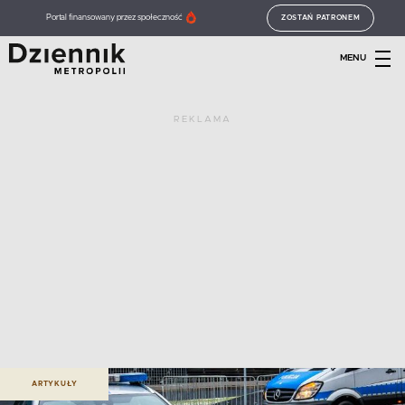
Portal finansowany przez społeczność
ZOSTAŃ PATRONEM
MENU
REKLAMA
ARTYKUŁY