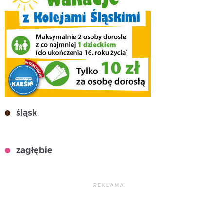
śląsk
zagłębie
REKLAMA