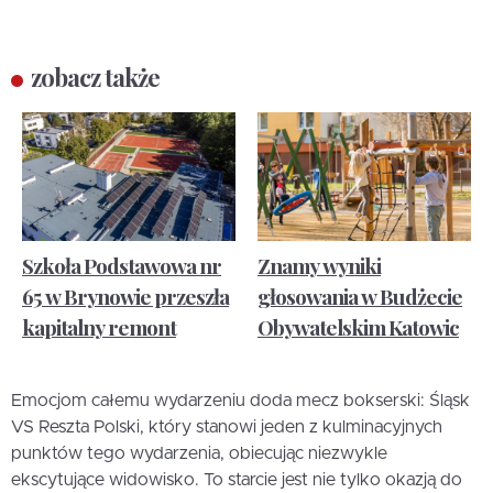
zobacz także
Szkoła Podstawowa nr
Znamy wyniki
65 w Brynowie przeszła
głosowania w Budżecie
kapitalny remont
Obywatelskim Katowic
Emocjom całemu wydarzeniu doda mecz bokserski: Śląsk
VS Reszta Polski, który stanowi jeden z kulminacyjnych
punktów tego wydarzenia, obiecując niezwykle
ekscytujące widowisko. To starcie jest nie tylko okazją do