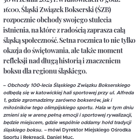
16:00, Śląski Związek Bokserski (ŚZB)
rozpocznie obchody swojego stulecia
istnienia, na które z radością zaprasza całą
śląską społeczność. Setna rocznica to nie tylko
okazja do świętowania, ale także moment
refleksji nad długą historią i znaczeniem
boksu dla regionu śląskiego.
–
Obchody 100-lecia Śląskiego Związku Bokserskiego
odbędą się w katowickiej hali sportowej przy ul. Alfreda
1, gdzie zgromadzimy zarówno bokserów, jak i
miłośników tego olimpijskiego sportu. Hala w tym dniu
zmieni się w arenę pełną emocji i sportowej rywalizacji,
będzie miejscem, gdzie wspólnie oddamy hołd tradycji
śląskiego boksu. –
mówi Dyrektor Miejskiego Ośrodka
Sportu i Rekreacji,
Daniel Muc
.