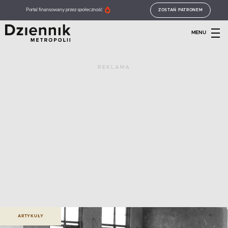
Portal finansowany przez społeczność
ZOSTAŃ PATRONEM
MENU
REKLAMA
ARTYKUŁY