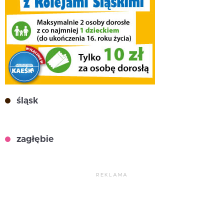
śląsk
zagłębie
REKLAMA