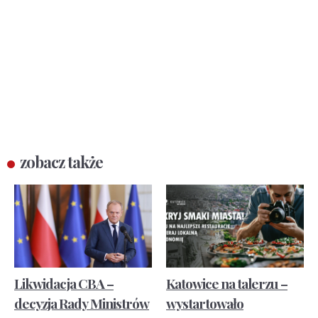
zobacz także
Likwidacja CBA –
Katowice na talerzu –
decyzja Rady Ministrów
wystartowało