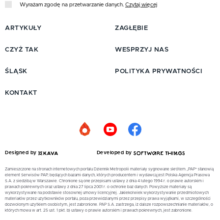
Wyrażam zgodę na przetwarzanie danych.
Czytaj więcej
ARTYKUŁY
ZAGŁĘBIE
CZYŻ TAK
WESPRZYJ NAS
ŚLĄSK
POLITYKA PRYWATNOŚCI
KONTAKT
Designed by
Developed by
Zamieszczone na stronach internetowych portalu Dziennik Metropolii materiały sygnowane skrótem „PAP” stanowią
element Serwisów PAP, będących bazami danych, których producentem i wydawcą jest Polska Agencja Prasowa
S.A. z siedzibą w Warszawie. Chronione są one przepisami ustawy z dnia 4 lutego 1994 r. o prawie autorskim i
prawach pokrewnych oraz ustawy z dnia 27 lipca 2001 r. o ochronie baz danych. Powyższe materiały są
wykorzystywane na podstawie stosownej umowy licencyjnej. Jakiekolwiek wykorzystywanie przedmiotowych
materiałów przez użytkowników portalu, poza przewidzianymi przez przepisy prawa wyjątkami, w szczególności
dozwolonym użytkiem osobistym, jest zabronione. PAP S.A. zastrzega, iż dalsze rozpowszechnianie materiałów, o
których mowa w art. 25 ust. 1 pkt. b) ustawy o prawie autorskim i prawach pokrewnych, jest zabronione.