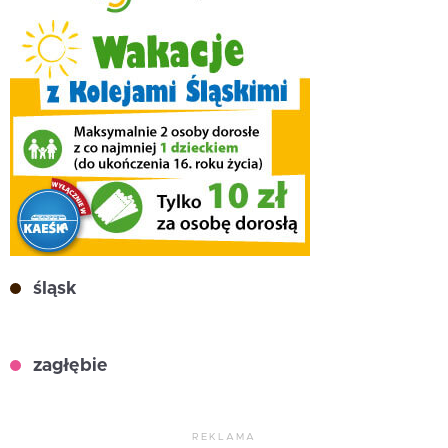
śląsk
zagłębie
REKLAMA