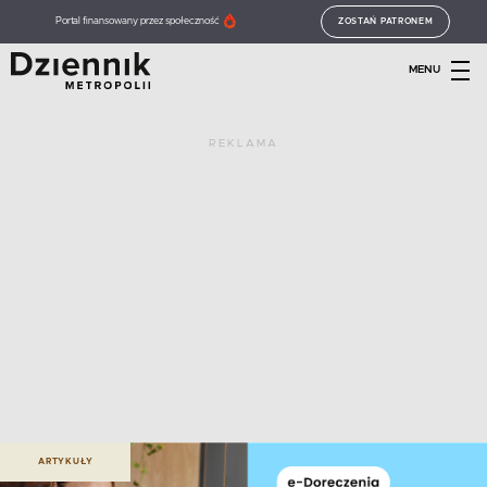
Portal finansowany przez społeczność
ZOSTAŃ PATRONEM
MENU
REKLAMA
ARTYKUŁY