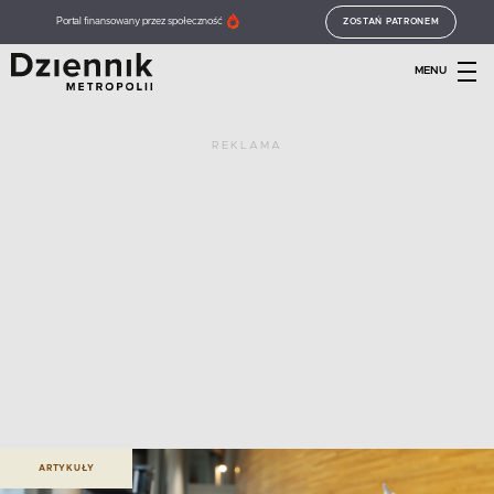
Portal finansowany przez społeczność
ZOSTAŃ PATRONEM
MENU
REKLAMA
ARTYKUŁY