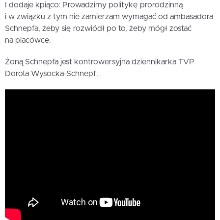
I dodaje kpiąco: Prowadzimy politykę prorodzinną
i w związku z tym nie zamierzam wymagać od ambasadora
Schnepfa, żeby się rozwiódł po to, żeby mógł zostać
na placówce.
Żoną Schnepfa jest kontrowersyjna dziennikarka TVP
Dorota Wysocka-Schnepf.