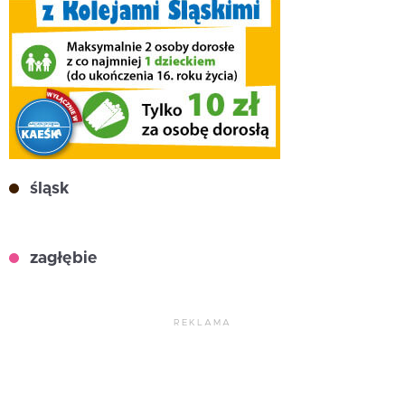
śląsk
zagłębie
REKLAMA