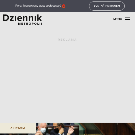
Portal finansowany przez społeczność
ZOSTAŃ PATRONEM
MENU
REKLAMA
ARTYKUŁY