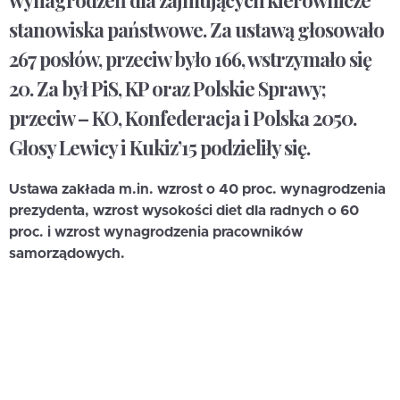
wynagrodzeń dla zajmujących kierownicze
stanowiska państwowe. Za ustawą głosowało
267 posłów, przeciw było 166, wstrzymało się
20. Za był PiS, KP oraz Polskie Sprawy;
przeciw – KO, Konfederacja i Polska 2050.
Głosy Lewicy i Kukiz’15 podzieliły się.
Ustawa zakłada m.in. wzrost o 40 proc. wynagrodzenia
prezydenta, wzrost wysokości diet dla radnych o 60
proc. i wzrost wynagrodzenia pracowników
samorządowych.