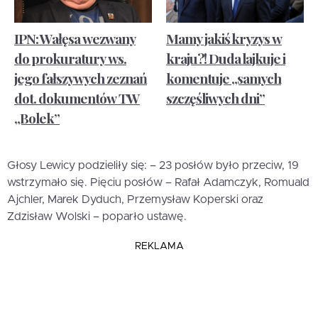
IPN: Wałęsa wezwany
Mamy jakiś kryzys w
do prokuratury ws.
kraju?! Duda lajkuje i
jego fałszywych zeznań
komentuje „samych
dot. dokumentów TW
szczęśliwych dni”
„Bolek”
Głosy Lewicy podzieliły się: – 23 posłów było przeciw, 19
wstrzymało się. Pięciu posłów – Rafał Adamczyk, Romuald
Ajchler, Marek Dyduch, Przemysław Koperski oraz
Zdzisław Wolski – poparło ustawę.
REKLAMA