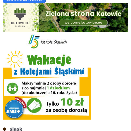
śląsk