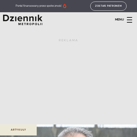
Portal finansowany przez społeczność
ZOSTAŃ PATRONEM
MENU
REKLAMA
ARTYKUŁY