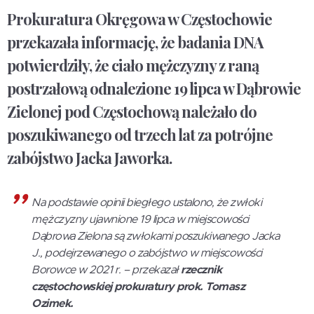
Prokuratura Okręgowa w Częstochowie
przekazała informację, że badania DNA
potwierdziły, że ciało mężczyzny z raną
postrzałową odnalezione 19 lipca w Dąbrowie
Zielonej pod Częstochową należało do
poszukiwanego od trzech lat za potrójne
zabójstwo Jacka Jaworka.
Na podstawie opinii biegłego ustalono, że zwłoki
mężczyzny ujawnione 19 lipca w miejscowości
Dąbrowa Zielona są zwłokami poszukiwanego Jacka
J., podejrzewanego o zabójstwo w miejscowości
Borowce w 2021 r. – przekazał
rzecznik
częstochowskiej prokuratury prok. Tomasz
Ozimek.