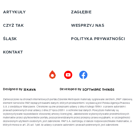
ARTYKUŁY
ZAGŁĘBIE
CZYŻ TAK
WESPRZYJ NAS
ŚLĄSK
POLITYKA PRYWATNOŚCI
KONTAKT
Designed by
Developed by
Zamieszczone na stronach internetowych portalu Dziennik Metropolii materiały sygnowane skrótem „PAP” stanowią
element Serwisów PAP, będących bazami danych, których producentem i wydawcą jest Polska Agencja Prasowa
S.A. z siedzibą w Warszawie. Chronione są one przepisami ustawy z dnia 4 lutego 1994 r. o prawie autorskim i
prawach pokrewnych oraz ustawy z dnia 27 lipca 2001 r. o ochronie baz danych. Powyższe materiały są
wykorzystywane na podstawie stosownej umowy licencyjnej. Jakiekolwiek wykorzystywanie przedmiotowych
materiałów przez użytkowników portalu, poza przewidzianymi przez przepisy prawa wyjątkami, w szczególności
dozwolonym użytkiem osobistym, jest zabronione. PAP S.A. zastrzega, iż dalsze rozpowszechnianie materiałów, o
których mowa w art. 25 ust. 1 pkt. b) ustawy o prawie autorskim i prawach pokrewnych, jest zabronione.