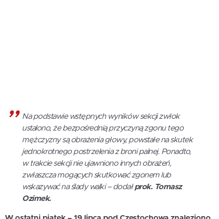
Na podstawie wstępnych wyników sekcji zwłok
ustalono, że bezpośrednią przyczyną zgonu tego
mężczyzny są obrażenia głowy, powstałe na skutek
jednokrotnego postrzelenia z broni palnej. Ponadto,
w trakcie sekcji nie ujawniono innych obrażeń,
zwłaszcza mogących skutkować zgonem lub
wskazywać na ślady walki – dodał
prok. Tomasz
Ozimek.
W ostatni piątek – 19 lipca pod Częstochową znaleziono