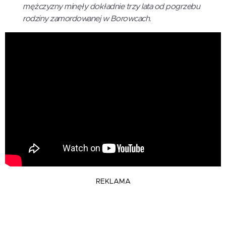
mężczyzny minęły dokładnie trzy lata od pogrzebu
rodziny zamordowanej w Borowcach.
REKLAMA