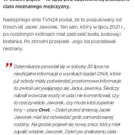
ciało nieznanego mężczyzny.
Następnego dnia TVN24 podał, że to poszukiwany od
trzech lat Jacek Jaworek. Ten sam, który w lipcu 2021 r.,
po rodzinnych kłótniach miał zastrzelić brata, bratową i
bratanka. Po zbrodni przepadł. Jego los pozostawał
nieznany.
Dziennikarze powołali się w sobotę 20 lipca na
nieoficjalne informacje o wynikach badań DNA, które
już wtedy miały potwierdzić przełomowe informacje:
to zwłoki ukrywającego się Jacka Jaworka. Śledczy
nabrali wówczas wody w usta i nie komentowali, czy
to rzeczywiście Jaworek, czy może ktoś zupełnie
inny – pisze
Onet.
– Dzień przed śmiercią Jacek
Jaworek miał też odwiedzić grób zamordowanej
rodziny. Na grobie pojawił się nowy znicz, który miał
zapalić właśnie Jaworek. Dzień po znalezieniu ciała