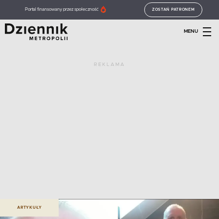
Portal finansowany przez społeczność
ZOSTAŃ PATRONEM
MENU
REKLAMA
ARTYKUŁY