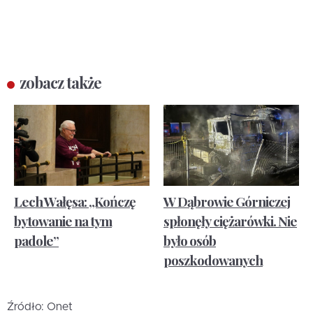
zobacz także
Lech Wałęsa: „Kończę
W Dąbrowie Górniczej
bytowanie na tym
spłonęły ciężarówki. Nie
padole”
było osób
poszkodowanych
Źródło: Onet