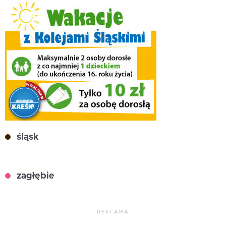
śląsk
zagłębie
REKLAMA