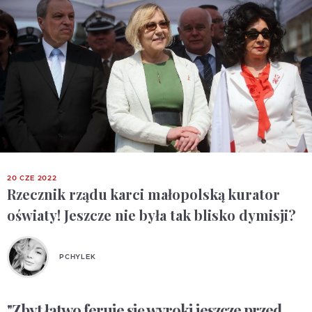
20 CZE 2022
Rzecznik rządu karci małopolską kurator
oświaty! Jeszcze nie była tak blisko dymisji?
PCHYLEK
"Zbyt łatwo feruje się wyroki jeszcze przed