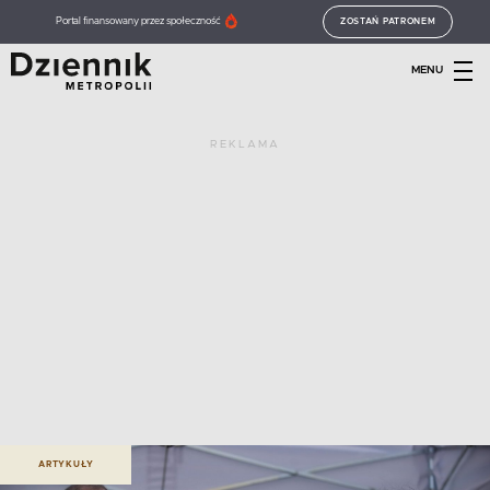
Portal finansowany przez społeczność
ZOSTAŃ PATRONEM
MENU
REKLAMA
ARTYKUŁY