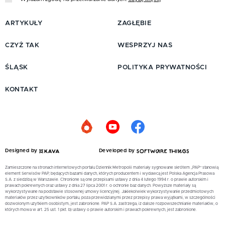
ARTYKUŁY
ZAGŁĘBIE
CZYŻ TAK
WESPRZYJ NAS
ŚLĄSK
POLITYKA PRYWATNOŚCI
KONTAKT
Designed by
Developed by
Zamieszczone na stronach internetowych portalu Dziennik Metropolii materiały sygnowane skrótem „PAP” stanowią
element Serwisów PAP, będących bazami danych, których producentem i wydawcą jest Polska Agencja Prasowa
S.A. z siedzibą w Warszawie. Chronione są one przepisami ustawy z dnia 4 lutego 1994 r. o prawie autorskim i
prawach pokrewnych oraz ustawy z dnia 27 lipca 2001 r. o ochronie baz danych. Powyższe materiały są
wykorzystywane na podstawie stosownej umowy licencyjnej. Jakiekolwiek wykorzystywanie przedmiotowych
materiałów przez użytkowników portalu, poza przewidzianymi przez przepisy prawa wyjątkami, w szczególności
dozwolonym użytkiem osobistym, jest zabronione. PAP S.A. zastrzega, iż dalsze rozpowszechnianie materiałów, o
których mowa w art. 25 ust. 1 pkt. b) ustawy o prawie autorskim i prawach pokrewnych, jest zabronione.