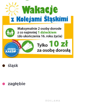
śląsk
zagłębie
REKLAMA