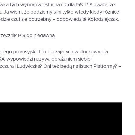
wka tych wyborów jest inna niż dla PiS. PiS uważa, że
. Ja wiem, że będziemy silni tylko wtedy kiedy różnice
zie czuł się potrzebny – odpowiedział Kołodziejczak.
rzecznik PiS do niedawna.
jego prorosyjskich i uderzających w kluczowy dla
SA wypowiedzi nazywa obrażaniem siebie i
czura i Ludwiczka? Oni też będą na listach Platformy? –