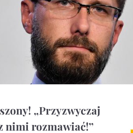
aszony! „Przyzwyczaj
 z nimi rozmawiać!”