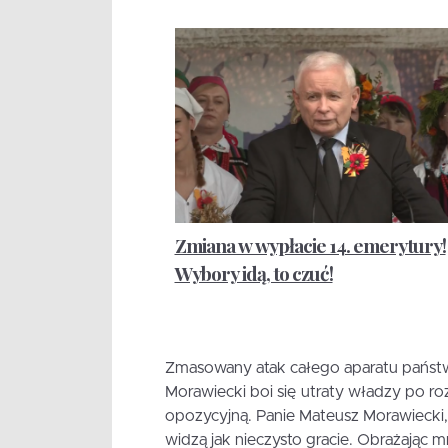
Zmiana w wypłacie 14. emerytury!
Wybory idą, to czuć!
Zmasowany atak całego aparatu państ
Morawiecki boi się utraty władzy po ro
opozycyjną. Panie Mateusz Morawiecki,
widzą jak nieczysto gracie. Obrażając 