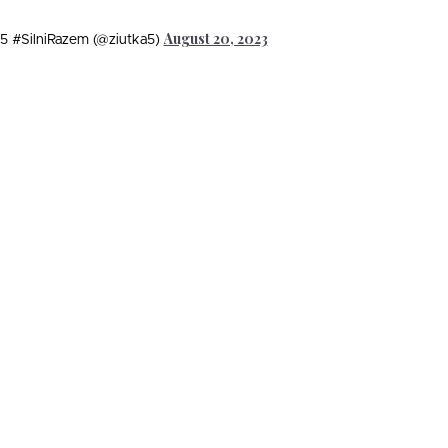
August 20, 2023
 #SilniRazem (@ziutka5)