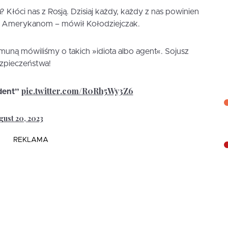
Kłóci nas z Rosją. Dzisiaj każdy, każdy z nas powinien
*a Amerykanom – mówił Kołodziejczak.
muną mówiliśmy o takich »idiota albo agent«. Sojusz
zpieczeństwa!
pic.twitter.com/R0Rh5Wy3Z6
dent”
gust 20, 2023
REKLAMA