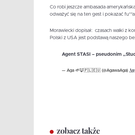
Co robi jeszcze ambasada amerykańska? 
odważyć się na ten gest i pokazać fu*
Morawiecki dopisał: czasach walki z ko
Polski z USA jest podstawą naszego be
Agent STASI – pseudonim „Stu
Au
— Aga 🌱🦊🇵🇱🇪🇺 (@AgawaAga)
zobacz także