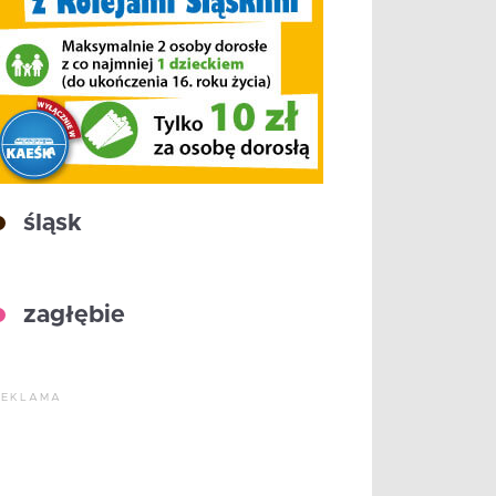
śląsk
zagłębie
REKLAMA