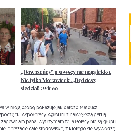
„Dowożeńcy” pisowscy nie mają lekko.
Nie tylko Morawiecki. „Będziesz
siedział!”. Wideo
wa w moją osobę pokazuje jak bardzo Mateusz
zpoczęciu współpracy Agrounii z największą partią
 zapewniam pana: wytrzymam to, a Polacy nie są głupi i
mnie, obrażacie całe środowisko, z którego się wywodzę.