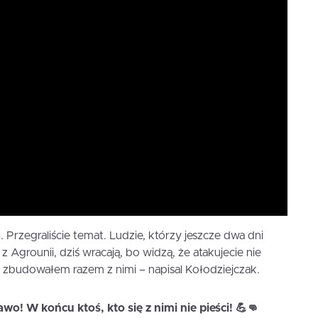
. Przegraliście temat. Ludzie, którzy jeszcze dwa dni
 Agrounii, dziś wracają, bo widzą, że atakujecie nie
 zbudowałem razem z nimi – napisal Kołodziejczak.
wo! W końcu ktoś, kto się z nimi nie pieści! 💪👊