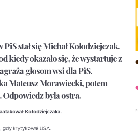
 PiS stał się Michał Kołodziejczak.
 kiedy okazało się, że wystartuje z
zagraża głosom wsi dla PiS.
aka Mateusz Morawiecki, potem
. Odpowiedz była ostra.
zaatakował Kołodziejczaka.
i, gdy krytykował USA.