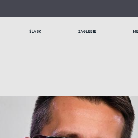
ŚLĄSK
ZAGŁĘBIE
M