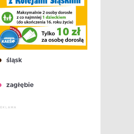
śląsk
zagłębie
REKLAMA