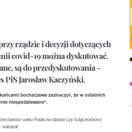
przy rządzie i decyzji dotyczących
mii covid-19 można dyskutować.
szane, są do przedyskutowania -
s PiS Jarosław Kaczyński.
zkańcami Sochaczewa zaznaczył, że w ostatnich
łnie niespodziewane".
 które bardzo wielu Polaków stawia: czy tutaj zrobiono
- wskazał.