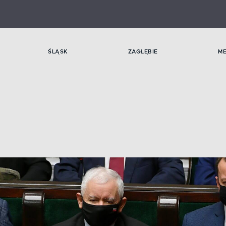
ŚLĄSK
ZAGŁĘBIE
M