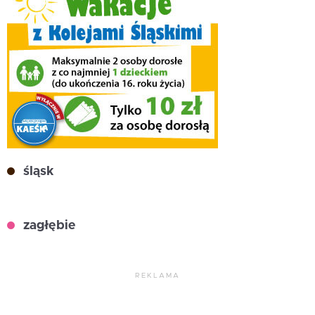
śląsk
zagłębie
REKLAMA