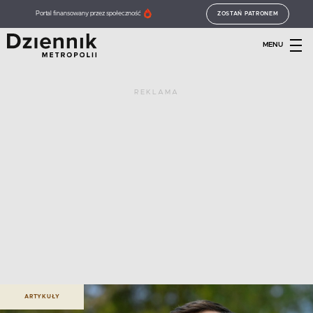
Portal finansowany przez społeczność
ZOSTAŃ PATRONEM
MENU
REKLAMA
ARTYKUŁY