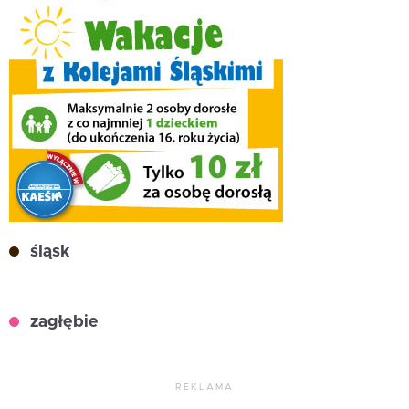
śląsk
zagłębie
REKLAMA