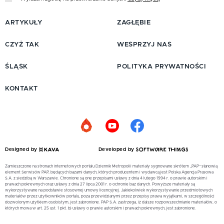
ARTYKUŁY
ZAGŁĘBIE
CZYŻ TAK
WESPRZYJ NAS
ŚLĄSK
POLITYKA PRYWATNOŚCI
KONTAKT
Designed by
Developed by
Zamieszczone na stronach internetowych portalu Dziennik Metropolii materiały sygnowane skrótem „PAP” stanowią
element Serwisów PAP, będących bazami danych, których producentem i wydawcą jest Polska Agencja Prasowa
S.A. z siedzibą w Warszawie. Chronione są one przepisami ustawy z dnia 4 lutego 1994 r. o prawie autorskim i
prawach pokrewnych oraz ustawy z dnia 27 lipca 2001 r. o ochronie baz danych. Powyższe materiały są
wykorzystywane na podstawie stosownej umowy licencyjnej. Jakiekolwiek wykorzystywanie przedmiotowych
materiałów przez użytkowników portalu, poza przewidzianymi przez przepisy prawa wyjątkami, w szczególności
dozwolonym użytkiem osobistym, jest zabronione. PAP S.A. zastrzega, iż dalsze rozpowszechnianie materiałów, o
których mowa w art. 25 ust. 1 pkt. b) ustawy o prawie autorskim i prawach pokrewnych, jest zabronione.