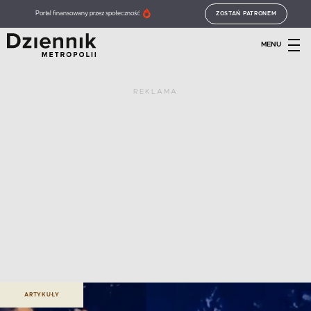
Portal finansowany przez społeczność
ZOSTAŃ PATRONEM
MENU
REKLAMA
ARTYKUŁY