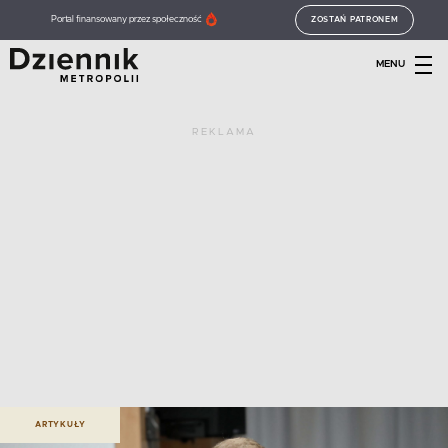
Portal finansowany przez społeczność
ZOSTAŃ PATRONEM
MENU
REKLAMA
ARTYKUŁY