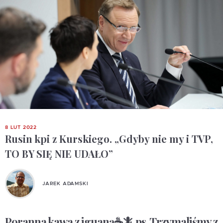
8 LUT 2022
Rusin kpi z Kurskiego. „Gdyby nie my i TVP,
TO BY SIĘ NIE UDAŁO”
JAREK ADAMSKI
Poranna kawa z iguaną☕️🦎 ps. Trzymaliśmy z