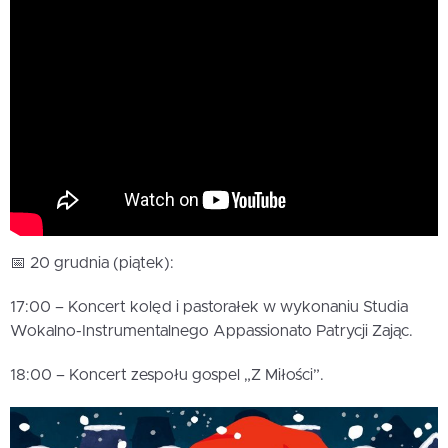
📅 20 grudnia (piątek):
17:00 – Koncert kolęd i pastorałek w wykonaniu Studia
Wokalno-Instrumentalnego Appassionato Patrycji Zając.
18:00 – Koncert zespołu gospel „Z Miłości”.