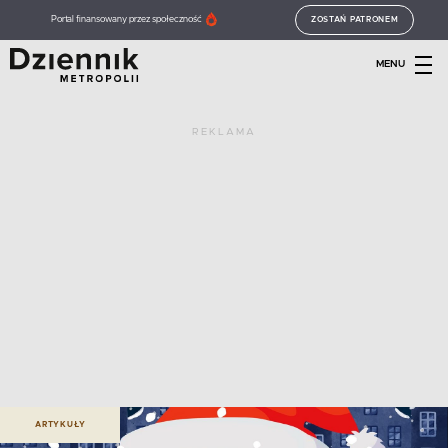
Portal finansowany przez społeczność
ZOSTAŃ PATRONEM
MENU
REKLAMA
ARTYKUŁY