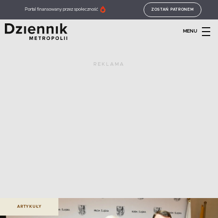
Portal finansowany przez społeczność
ZOSTAŃ PATRONEM
MENU
REKLAMA
ARTYKUŁY