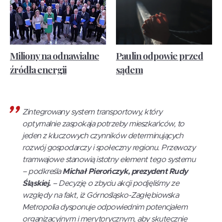
Miliony na odnawialne
Paulin odpowie przed
źródła energii
sądem
Zintegrowany system transportowy, który
optymalnie zaspokaja potrzeby mieszkańców, to
jeden z kluczowych czynników determinujących
rozwój gospodarczy i społeczny regionu. Przewozy
tramwajowe stanowią istotny element tego systemu
– podkreśla
Michał Pierończyk, prezydent Rudy
Śląskiej.
– Decyzję o zbyciu akcji podjęliśmy ze
względy na fakt, iż Górnośląsko-Zagłębiowska
Metropolia dysponuje odpowiednim potencjałem
organizacyjnym i merytorycznym, aby skutecznie