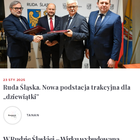
23 STY 2025
Ruda Śląska. Nowa podstacja trakcyjna dla
„dziewiątki”
TANAN
W Rudzie Śląskiej – Wirku wybudowana