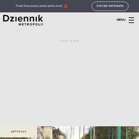
Portal finansowany przez społeczność
ZOSTAŃ PATRONEM
MENU
REKLAMA
ARTYKUŁY