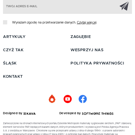
Z
Wyrażam zgodę na przetwarzanie danych.
Czytaj więcej
ARTYKUŁY
ZAGŁĘBIE
CZYŻ TAK
WESPRZYJ NAS
ŚLĄSK
POLITYKA PRYWATNOŚCI
KONTAKT
Designed by
Developed by
Zamieszczone na stronach internetowych portalu Dziennik Metropolii materiały sygnowane skrótem „PAP” stanowią
element Serwisów PAP, będących bazami danych, których producentem i wydawcą jest Polska Agencja Prasowa
S.A. z siedzibą w Warszawie. Chronione są one przepisami ustawy z dnia 4 lutego 1994 r. o prawie autorskim i
prawach pokrewnych oraz ustawy z dnia 27 lipca 2001 r. o ochronie baz danych. Powyższe materiały są