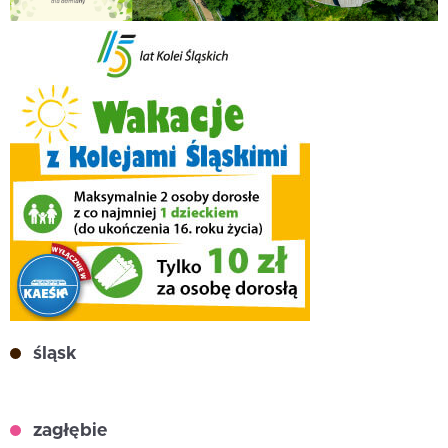
śląsk
zagłębie