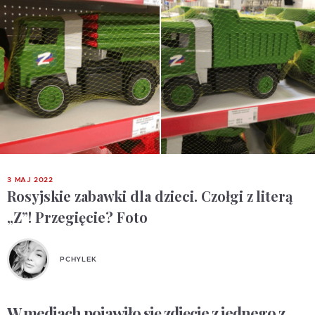
3 MAJ 2022
Rosyjskie zabawki dla dzieci. Czołgi z literą
„Z”! Przegięcie? Foto
PCHYLEK
W mediach pojawiło się zdjęcie z jednego z