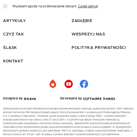
Wyrażam zgodę na przetwarzanie danych.
Czytaj więcej
ARTYKUŁY
ZAGŁĘBIE
CZYŻ TAK
WESPRZYJ NAS
ŚLĄSK
POLITYKA PRYWATNOŚCI
KONTAKT
Designed by
Developed by
Zamieszczone na stronach internetowych portalu Dziennik Metropolii materiały sygnowane skrótem „PAP” stanowią
element Serwisów PAP, będących bazami danych, których producentem i wydawcą jest Polska Agencja Prasowa
S.A. z siedzibą w Warszawie. Chronione są one przepisami ustawy z dnia 4 lutego 1994 r. o prawie autorskim i
prawach pokrewnych oraz ustawy z dnia 27 lipca 2001 r. o ochronie baz danych. Powyższe materiały są
wykorzystywane na podstawie stosownej umowy licencyjnej. Jakiekolwiek wykorzystywanie przedmiotowych
materiałów przez użytkowników portalu, poza przewidzianymi przez przepisy prawa wyjątkami, w szczególności
dozwolonym użytkiem osobistym, jest zabronione. PAP S.A. zastrzega, iż dalsze rozpowszechnianie materiałów, o
których mowa w art. 25 ust. 1 pkt. b) ustawy o prawie autorskim i prawach pokrewnych, jest zabronione.