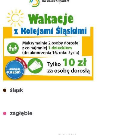
śląsk
zagłębie
REKLAMA