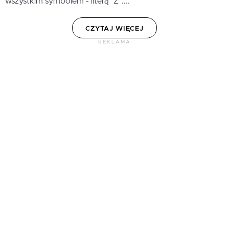
wszystkim symbolem - literą "Z"....
CZYTAJ WIĘCEJ
REKLAMA