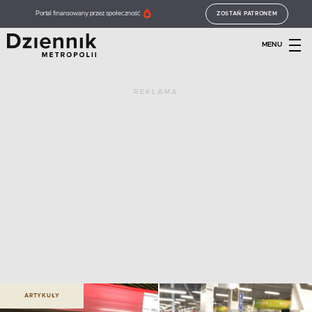
Portal finansowany przez społeczność
ZOSTAŃ PATRONEM
MENU
REKLAMA
ARTYKUŁY