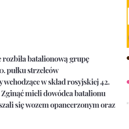
e rozbiła batalionową grupę
0. pułku strzelców
 wchodzące w skład rosyjskiej 42.
 Zginąć mieli dowódca batalionu
ruszali się wozem opancerzonym oraz