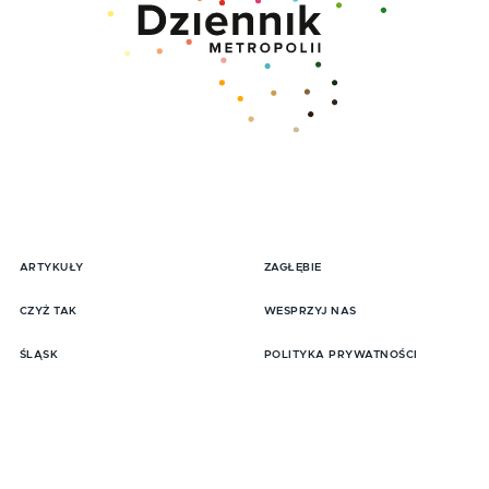
ARTYKUŁY
ZAGŁĘBIE
pisz się do Newslttera
CZYŻ TAK
WESPRZYJ NAS
ŚLĄSK
POLITYKA PRYWATNOŚCI