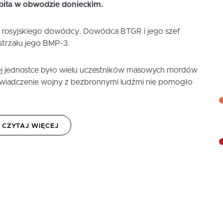
zbita w obwodzie donieckim.
y rosyjskiego dowódcy. Dowódca BTGR i jego szef
strzału jego BMP-3.
nej jednostce było wielu uczestników masowych mordów
oświadczenie wojny z bezbronnymi ludźmi nie pomogło
CZYTAJ WIĘCEJ