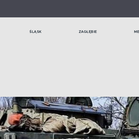
ŚLĄSK
ZAGŁĘBIE
M