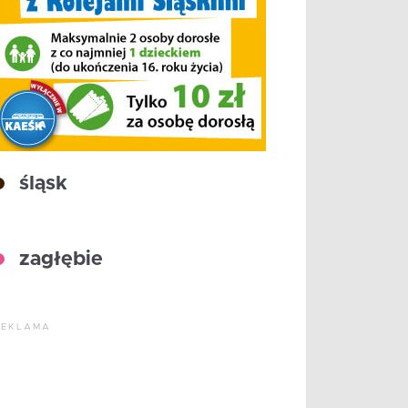
śląsk
zagłębie
REKLAMA