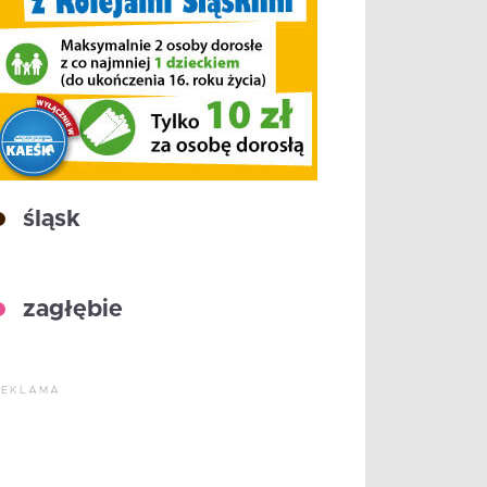
śląsk
zagłębie
REKLAMA