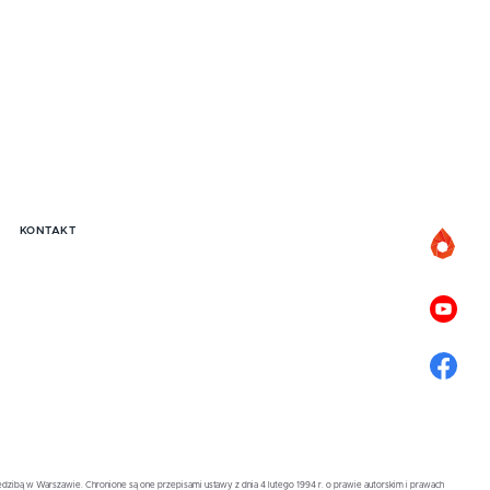
KONTAKT
zibą w Warszawie. Chronione są one przepisami ustawy z dnia 4 lutego 1994 r. o prawie autorskim i prawach