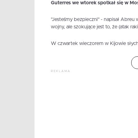
Guterres we wtorek spotkał się w M
"Jesteśmy bezpieczni" - napisał Abreu 
wojny, ale szokujące jest to, że (atak r
W czwartek wieczorem w Kijowie słycha
REKLAMA