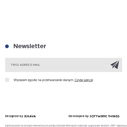
Newsletter
Za
Wyrażam zgodę na przetwarzanie danych.
Czytaj więcej
Designed by
Developed by
Zamieszczone na stronach internetowych portalu Dziennik Metropolii materiały sygnowane skrótem „PAP” stanowią 