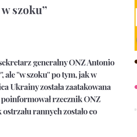
 w szoku”
sekretarz generalny ONZ Antonio
, ale "w szoku" po tym, jak w
ica Ukrainy została zaatakowana
- poinformował rzecznik ONZ
 ostrzału rannych zostało co