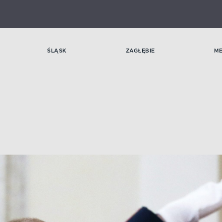
ŚLĄSK
ZAGŁĘBIE
M