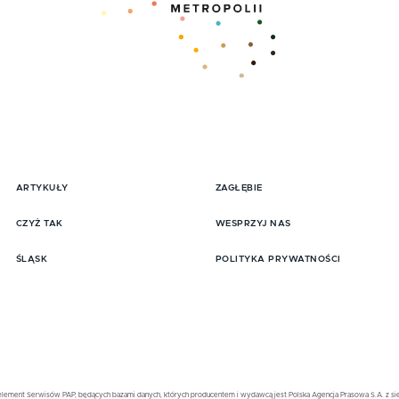
ARTYKUŁY
ZAGŁĘBIE
pisz się do Newslttera
CZYŻ TAK
WESPRZYJ NAS
ŚLĄSK
POLITYKA PRYWATNOŚCI
element Serwisów PAP, będących bazami danych, których producentem i wydawcą jest Polska Agencja Prasowa S.A. z sied