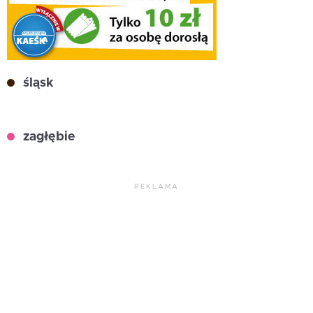
śląsk
zagłębie
REKLAMA