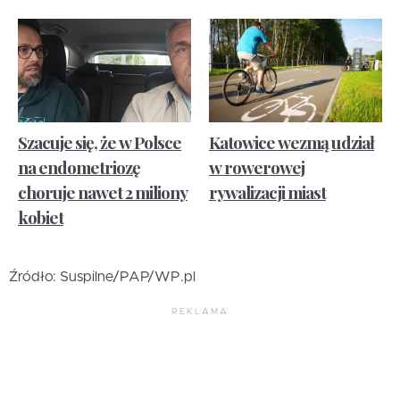
Szacuje się, że w Polsce
Katowice wezmą udział
na endometriozę
w rowerowej
choruje nawet 2 miliony
rywalizacji miast
kobiet
Źródło: Suspilne/PAP/WP.pl
REKLAMA