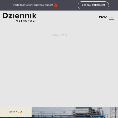
Portal finansowany przez społeczność
ZOSTAŃ PATRONEM
MENU
REKLAMA
ARTYKUŁY