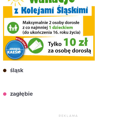
śląsk
zagłębie
REKLAMA