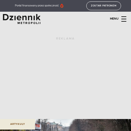
Portal finansowany przez społeczność
ZOSTAŃ PATRONEM
MENU
REKLAMA
ARTYKUŁY