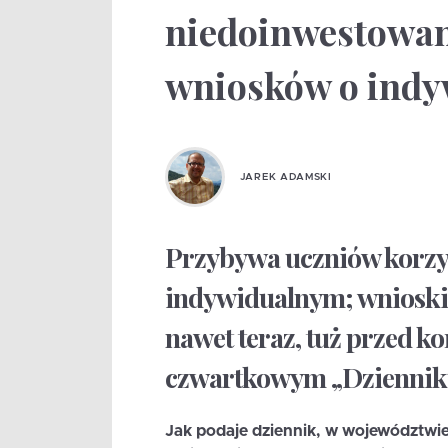
niedoinwestowane
wniosków o indy
JAREK ADAMSKI
Przybywa uczniów korzys
indywidualnym; wnioski 
nawet teraz, tuż przed 
czwartkowym „Dzienniku
Jak podaje dziennik, w województwi