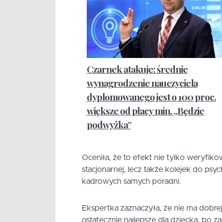
Czarnek atakuje: średnie
wynagrodzenie nauczyciela
dyplomowanego jest o 100 proc.
większe od płacy min. „Będzie
podwyżka”
Oceniła, że to efekt nie tylko weryfik
stacjonarnej, lecz także kolejek do ps
kadrowych samych poradni.
Ekspertka zaznaczyła, że nie ma dobrej
ostatecznie najlepsze dla dziecka, bo za