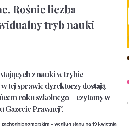
. Rośnie liczba
widualny tryb nauki
tających z nauki w trybie
w tej sprawie dyrektorzy dostają
końcem roku szkolnego – czytamy w
 Gazecie Prawnej”.
e zachodniopomorskim – według stanu na 19 kwietnia