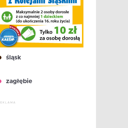
śląsk
zagłębie
REKLAMA