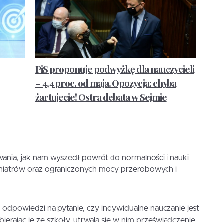
PiS proponuje podwyżkę dla nauczycieli
– 4,4 proc. od maja. Opozycja: chyba
żartujecie! Ostra debata w Sejmie
owania, jak nam wyszedł powrót do normalności i nauki
ychiatrów oraz ograniczonych mocy przerobowych i
 odpowiedzi na pytanie, czy indywidualne nauczanie jest
bierając je ze szkoły, utrwala się w nim przeświadczenie,