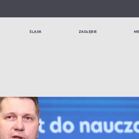
ŚLĄSK
ZAGŁĘBIE
M