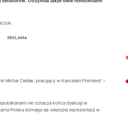
senatorów. Otrzymali także dwie ministerialne
iczuk.
REKLAMA
e Michał Cieślak, pracujący w Kancelarii Premiera” –
publikanami nie oznacza końca dyskusji w
darna Polska domaga się większej reprezentacji w