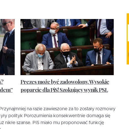
a?
Prezes może być zadowolony. Wysokie
iadem”
poparcie dla PiS! Szokujący wynik PSL
Przynajmniej na razie zawieszone za to zostały rozmowy
 Były polityk Porozumienia konsekwentnie domaga się
już nikłe szanse. PiS miało mu proponować funkcję