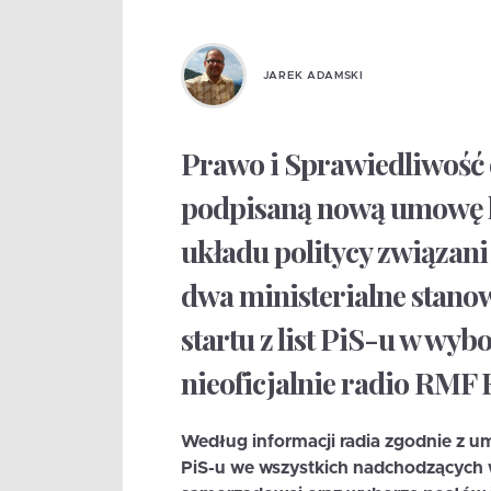
JAREK ADAMSKI
Prawo i Sprawiedliwość 
podpisaną nową umowę k
układu politycy związan
dwa ministerialne stano
startu z list PiS-u w wy
nieoficjalnie radio RMF 
Według informacji radia zgodnie z umo
PiS-u we wszystkich nadchodzących 