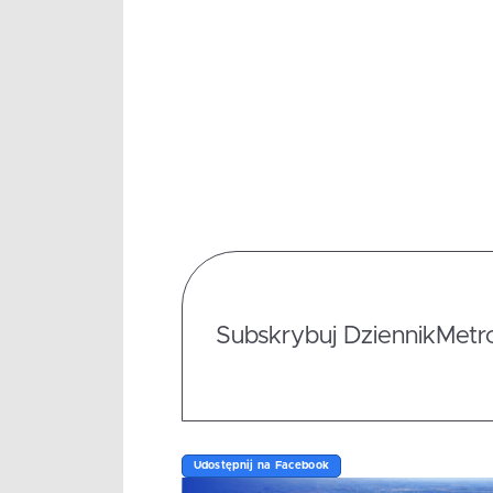
Subskrybuj DziennikMetrop
Udostępnij na Facebook