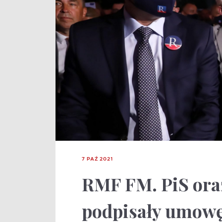
7 PAŹ 2021
RMF FM. PiS ora
podpisały umowę