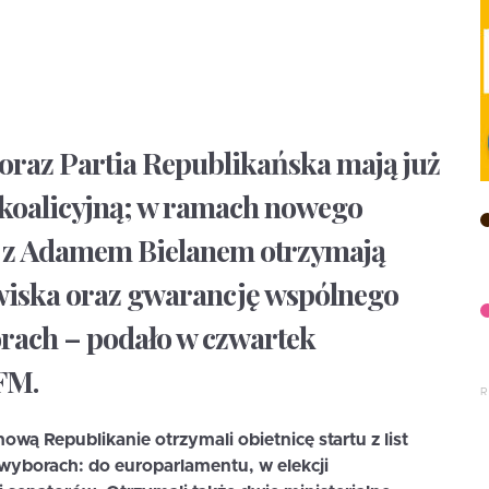
oraz Partia Republikańska mają już
oalicyjną; w ramach nowego
i z Adamem Bielanem otrzymają
wiska oraz gwarancję wspólnego
borach – podało w czwartek
FM.
wą Republikanie otrzymali obietnicę startu z list
wyborach: do europarlamentu, w elekcji