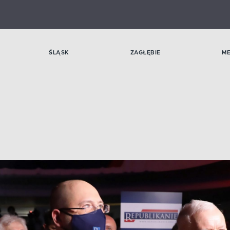
ŚLĄSK
ZAGŁĘBIE
M