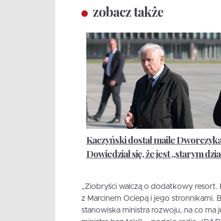
zobacz także
Kaczyński dostał maile Dworczyk
Dowiedział się, że jest „starym dz
„Ziobryści walczą o dodatkowy resort. 
z Marcinem Ociepą i jego stronnikami.
stanowiska ministra rozwoju, na co ma 