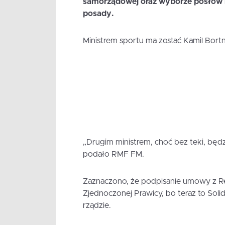
samorządowej oraz wyborze posłów i 
posady.
Ministrem sportu ma zostać Kamil Bortn
„Drugim ministrem, choć bez teki, będzi
podało RMF FM.
Zaznaczono, że podpisanie umowy z Re
Zjednoczonej Prawicy, bo teraz to Soli
rządzie.