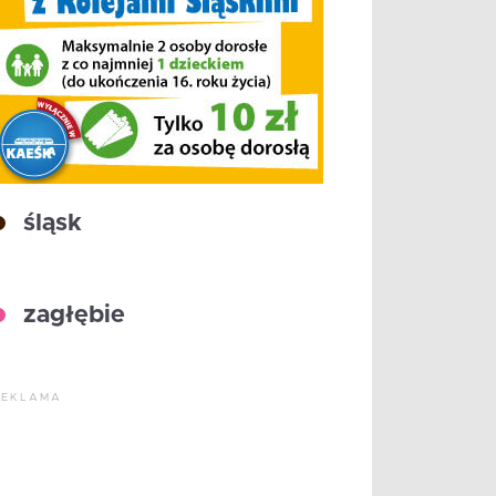
śląsk
zagłębie
REKLAMA