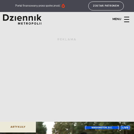
Portal finansowany przez społeczność
ZOSTAŃ PATRONEM
MENU
REKLAMA
ARTYKUŁY