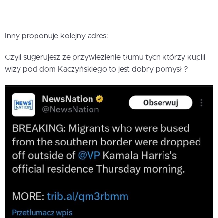
Inny proponuje kolejny adres:
Czyli sugerujesz że przywiezienie tłumu tych którzy kupili
wizy pod dom Kaczyńskiego to jest dobry pomysł ?