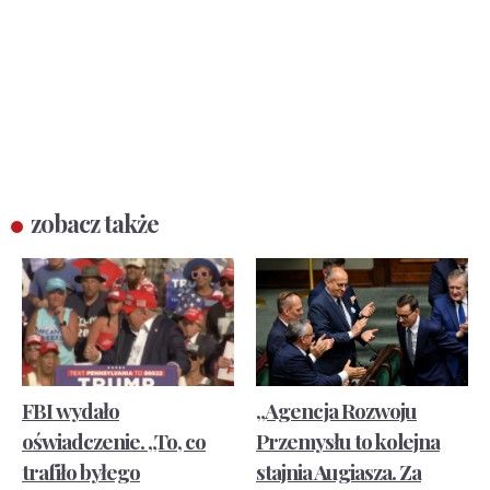
zobacz także
FBI wydało
„Agencja Rozwoju
oświadczenie. „To, co
Przemysłu to kolejna
trafiło byłego
stajnia Augiasza. Za