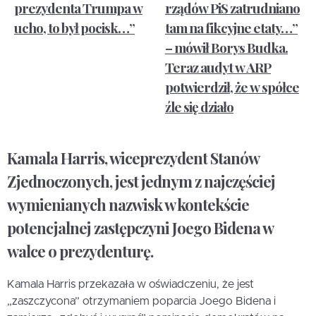
prezydenta Trumpa w
rządów PiS zatrudniano
ucho, to był pocisk…”
tam na fikcyjne etaty…”
– mówił Borys Budka.
Teraz audyt w ARP
potwierdził, że w spółce
źle się działo
Kamala Harris, wiceprezydent Stanów
Zjednoczonych, jest jednym z najczęściej
wymienianych nazwisk w kontekście
potencjalnej zastępczyni Joego Bidena w
walce o prezydenturę.
Kamala Harris przekazała w oświadczeniu, że jest
„zaszczycona” otrzymaniem poparcia Joego Bidena i