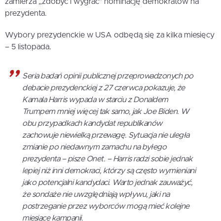
zamierza „zdobyć i wygrać” nominację demokratów na
prezydenta.
Wybory prezydenckie w USA odbędą się za kilka miesięcy
– 5 listopada.
Seria badań opinii publicznej przeprowadzonych po
debacie prezydenckiej z 27 czerwca pokazuje, że
Kamala Harris wypada w starciu z Donaldem
Trumpem mniej więcej tak samo, jak Joe Biden. W
obu przypadkach kandydat republikanów
zachowuje niewielką przewagę. Sytuacja nie uległa
zmianie po niedawnym zamachu na byłego
prezydenta – pisze Onet. – Harris radzi sobie jednak
lepiej niż inni demokraci, którzy są często wymieniani
jako potencjalni kandydaci. Warto jednak zauważyć,
że sondaże nie uwzględniają wpływu, jaki na
postrzeganie przez wyborców mogą mieć kolejne
miesiące kampanii.