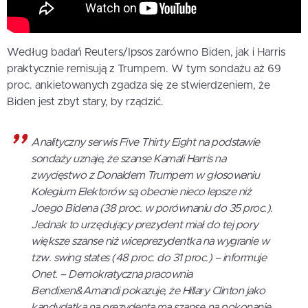
Według badań Reuters/Ipsos zarówno Biden, jak i Harris
praktycznie remisują z Trumpem. W tym sondażu aż 69
proc. ankietowanych zgadza się ze stwierdzeniem, że
Biden jest zbyt stary, by rządzić.
Analityczny serwis Five Thirty Eight na podstawie
sondaży uznaje, że szanse Kamali Harris na
zwycięstwo z Donaldem Trumpem w głosowaniu
Kolegium Elektorów są obecnie nieco lepsze niż
Joego Bidena (38 proc. w porównaniu do 35 proc.).
Jednak to urzędujący prezydent miał do tej pory
większe szanse niż wiceprezydentka na wygranie w
tzw. swing states (48 proc. do 31 proc.) – informuje
Onet. – Demokratyczna pracownia
Bendixen&Amandi pokazuje, że Hillary Clinton jako
kandydatka na prezydenta ma szansę na pokonanie