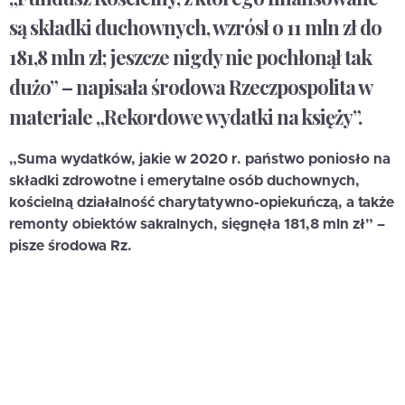
są składki duchownych, wzrósł o 11 mln zł do
181,8 mln zł; jeszcze nigdy nie pochłonął tak
dużo” – napisała środowa Rzeczpospolita w
materiale „Rekordowe wydatki na księży”.
„Suma wydatków, jakie w 2020 r. państwo poniosło na
składki zdrowotne i emerytalne osób duchownych,
kościelną działalność charytatywno-opiekuńczą, a także
remonty obiektów sakralnych, sięgnęła 181,8 mln zł” –
pisze środowa Rz.