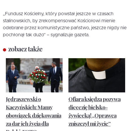
„Fundusz Kościelny, który powstał jeszcze w czasach
stalinowskich, by zrekompensować Kościołowi mienie
odebrane przez komunistyczne państwo, jeszcze nigdy nie
pochłonął tak dużo” – sygnalizuje gazeta.
zobacz także
Jędraszewski o
Ofiara księdza pozywa
Kaczyńskich: Mamy
diecezję bielsko-
obowiązek dziękowania
żywiecką! „Oprawca
za dar ich życia dla
zniszczył mi życie”