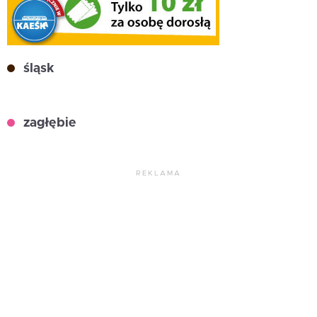
śląsk
zagłębie
REKLAMA