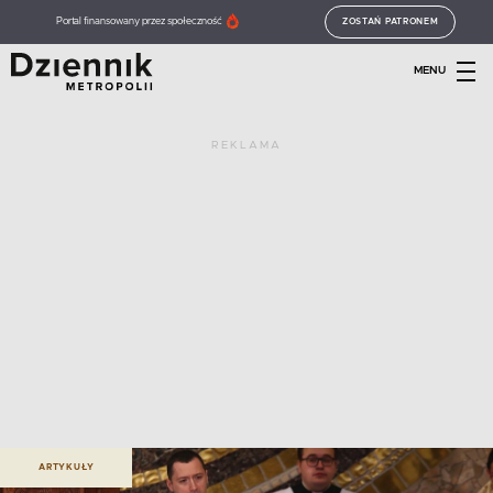
Portal finansowany przez społeczność
ZOSTAŃ PATRONEM
MENU
REKLAMA
ARTYKUŁY