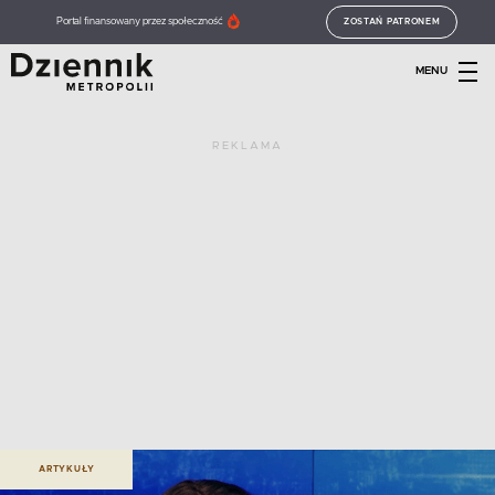
Portal finansowany przez społeczność
ZOSTAŃ PATRONEM
MENU
REKLAMA
ARTYKUŁY