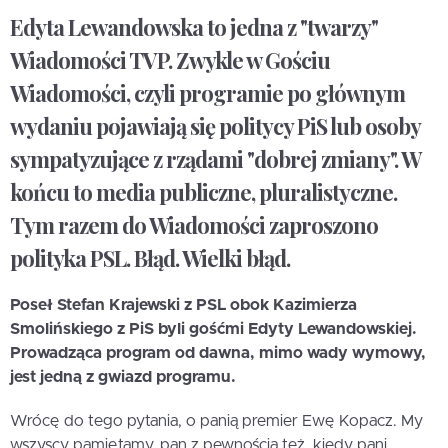
Edyta Lewandowska to jedna z "twarzy"
Wiadomości TVP. Zwykle w Gościu
Wiadomości, czyli programie po głównym
wydaniu pojawiają się politycy PiS lub osoby
sympatyzujące z rządami "dobrej zmiany". W
końcu to media publiczne, pluralistyczne.
Tym razem do Wiadomości zaproszono
polityka PSL. Błąd. Wielki błąd.
Poseł Stefan Krajewski z PSL obok Kazimierza
Smolińskiego z PiS byli gośćmi Edyty Lewandowskiej.
Prowadząca program od dawna, mimo wady wymowy,
jest jedną z gwiazd programu.
Wrócę do tego pytania, o panią premier Ewę Kopacz. My
wszyscy pamiętamy, pan z pewnością też, kiedy pani...