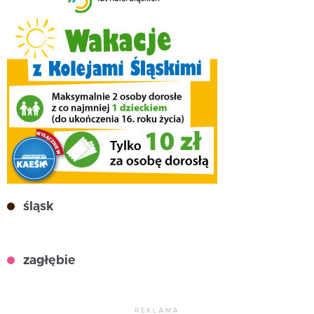
śląsk
zagłębie
REKLAMA