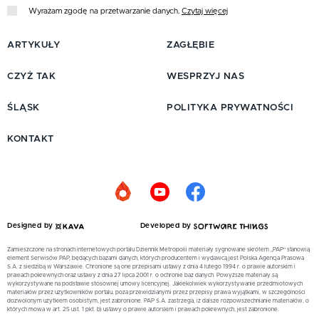
Wyrażam zgodę na przetwarzanie danych.
Czytaj więcej
ARTYKUŁY
ZAGŁĘBIE
CZYŻ TAK
WESPRZYJ NAS
ŚLĄSK
POLITYKA PRYWATNOŚCI
KONTAKT
Designed by
Developed by
Zamieszczone na stronach internetowych portalu Dziennik Metropolii materiały sygnowane skrótem „PAP” stanowią
element Serwisów PAP, będących bazami danych, których producentem i wydawcą jest Polska Agencja Prasowa
S.A. z siedzibą w Warszawie. Chronione są one przepisami ustawy z dnia 4 lutego 1994 r. o prawie autorskim i
prawach pokrewnych oraz ustawy z dnia 27 lipca 2001 r. o ochronie baz danych. Powyższe materiały są
wykorzystywane na podstawie stosownej umowy licencyjnej. Jakiekolwiek wykorzystywanie przedmiotowych
materiałów przez użytkowników portalu, poza przewidzianymi przez przepisy prawa wyjątkami, w szczególności
dozwolonym użytkiem osobistym, jest zabronione. PAP S.A. zastrzega, iż dalsze rozpowszechnianie materiałów, o
których mowa w art. 25 ust. 1 pkt. b) ustawy o prawie autorskim i prawach pokrewnych, jest zabronione.