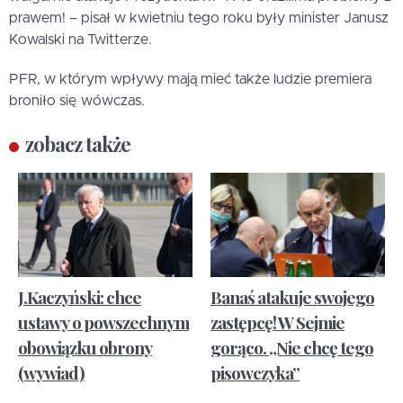
prawem! – pisał w kwietniu tego roku były minister Janusz
Kowalski na Twitterze.
PFR, w którym wpływy mają mieć także ludzie premiera
broniło się wówczas.
zobacz także
J.Kaczyński: chce
Banaś atakuje swojego
ustawy o powszechnym
zastępcę! W Sejmie
obowiązku obrony
gorąco. „Nie chcę tego
(wywiad)
pisowczyka”