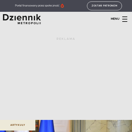
Portal finansowany przez społeczność
ZOSTAŃ PATRONEM
MENU
REKLAMA
ARTYKUŁY