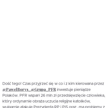
Dość tego! Czas przyjrzeć się w co i z kim kierowana przez
@PawelBorys_
@Grupa_PFR
inwestuje pieniądze
Polaków. PFR wsparł 26 mln zł przedsięwzięcie człowieka,
który ordynarnie obraża uczucia religijne katolików,
wulgarnie atakuje Prezydenta RP i PiS oraz…ma problemy z