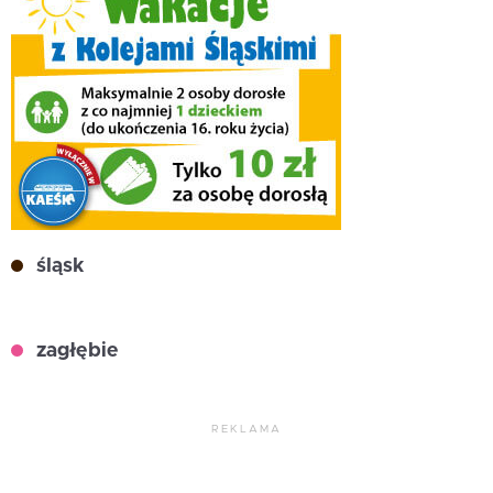
śląsk
zagłębie
REKLAMA