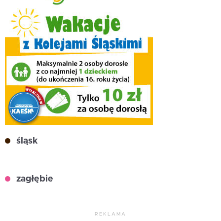
śląsk
zagłębie
REKLAMA