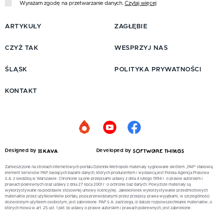
Wyrażam zgodę na przetwarzanie danych.
Czytaj więcej
ARTYKUŁY
ZAGŁĘBIE
CZYŻ TAK
WESPRZYJ NAS
ŚLĄSK
POLITYKA PRYWATNOŚCI
KONTAKT
Designed by
Developed by
Zamieszczone na stronach internetowych portalu Dziennik Metropolii materiały sygnowane skrótem „PAP” stanowią
element Serwisów PAP, będących bazami danych, których producentem i wydawcą jest Polska Agencja Prasowa
S.A. z siedzibą w Warszawie. Chronione są one przepisami ustawy z dnia 4 lutego 1994 r. o prawie autorskim i
prawach pokrewnych oraz ustawy z dnia 27 lipca 2001 r. o ochronie baz danych. Powyższe materiały są
wykorzystywane na podstawie stosownej umowy licencyjnej. Jakiekolwiek wykorzystywanie przedmiotowych
materiałów przez użytkowników portalu, poza przewidzianymi przez przepisy prawa wyjątkami, w szczególności
dozwolonym użytkiem osobistym, jest zabronione. PAP S.A. zastrzega, iż dalsze rozpowszechnianie materiałów, o
których mowa w art. 25 ust. 1 pkt. b) ustawy o prawie autorskim i prawach pokrewnych, jest zabronione.