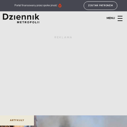
Portal finansowany przez społeczność
ZOSTAŃ PATRONEM
MENU
REKLAMA
ARTYKUŁY