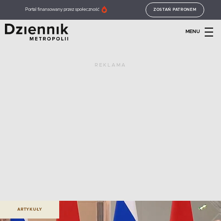
Portal finansowany przez społeczność
ZOSTAŃ PATRONEM
MENU
REKLAMA
ARTYKUŁY