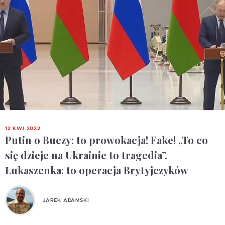
12 KWI 2022
Putin o Buczy: to prowokacja! Fake! „To co
się dzieje na Ukrainie to tragedia”.
Łukaszenka: to operacja Brytyjczyków
JAREK ADAMSKI