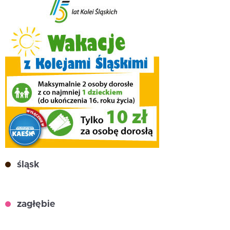
śląsk
zagłębie