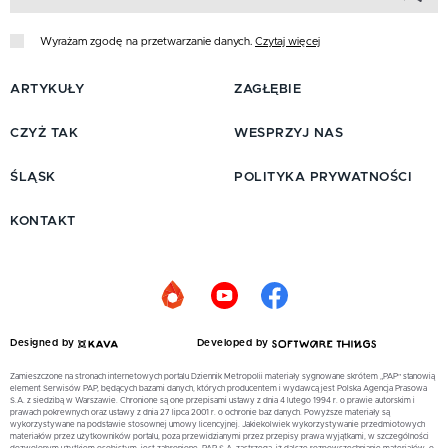
Wyrażam zgodę na przetwarzanie danych.
Czytaj więcej
ARTYKUŁY
ZAGŁĘBIE
CZYŻ TAK
WESPRZYJ NAS
ŚLĄSK
POLITYKA PRYWATNOŚCI
KONTAKT
Designed by
Developed by
Zamieszczone na stronach internetowych portalu Dziennik Metropolii materiały sygnowane skrótem „PAP” stanowią
element Serwisów PAP, będących bazami danych, których producentem i wydawcą jest Polska Agencja Prasowa
S.A. z siedzibą w Warszawie. Chronione są one przepisami ustawy z dnia 4 lutego 1994 r. o prawie autorskim i
prawach pokrewnych oraz ustawy z dnia 27 lipca 2001 r. o ochronie baz danych. Powyższe materiały są
wykorzystywane na podstawie stosownej umowy licencyjnej. Jakiekolwiek wykorzystywanie przedmiotowych
materiałów przez użytkowników portalu, poza przewidzianymi przez przepisy prawa wyjątkami, w szczególności