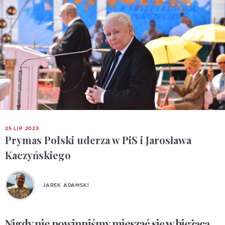
25 LIP 2023
Prymas Polski uderza w PiS i Jarosława
Kaczyńskiego
JAREK ADAMSKI
Nigdy nie powinniśmy mieszać się w bieżącą