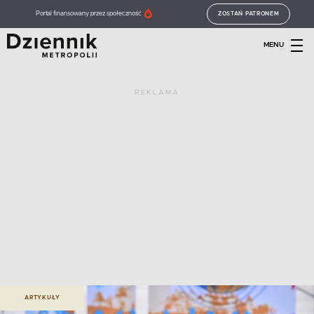
Portal finansowany przez społeczność
ZOSTAŃ PATRONEM
MENU
REKLAMA
ARTYKUŁY