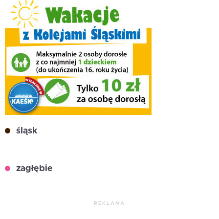
śląsk
zagłębie
REKLAMA