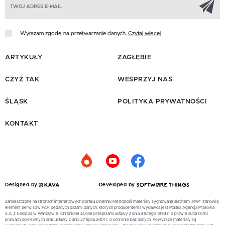
Wyrażam zgodę na przetwarzanie danych.
Czytaj więcej
ARTYKUŁY
ZAGŁĘBIE
CZYŻ TAK
WESPRZYJ NAS
ŚLĄSK
POLITYKA PRYWATNOŚCI
KONTAKT
Designed by
Developed by
Zamieszczone na stronach internetowych portalu Dziennik Metropolii materiały sygnowane skrótem „PAP” stanowią
element Serwisów PAP, będących bazami danych, których producentem i wydawcą jest Polska Agencja Prasowa
S.A. z siedzibą w Warszawie. Chronione są one przepisami ustawy z dnia 4 lutego 1994 r. o prawie autorskim i
prawach pokrewnych oraz ustawy z dnia 27 lipca 2001 r. o ochronie baz danych. Powyższe materiały są