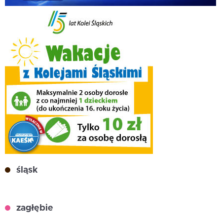
śląsk
zagłębie