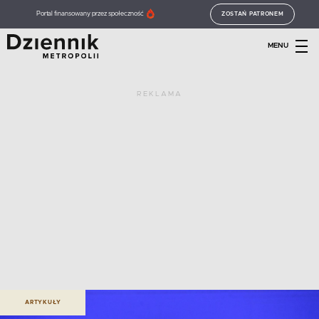
Portal finansowany przez społeczność
ZOSTAŃ PATRONEM
MENU
REKLAMA
ARTYKUŁY