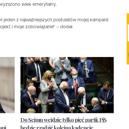
dwyższono wiek emerytalny.
ł jeden z najważniejszych postulatów mojej kampanii
projekt i moje zobowiązanie” – dodał.
Do Sejmu wejdzie tylko pięć partii. PiS
ani
będzie rządzić kolejną kadencję