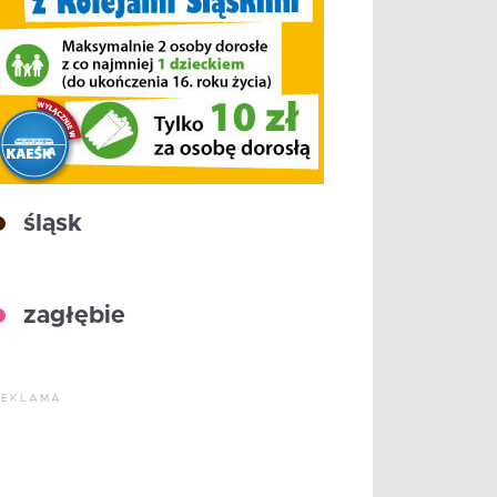
śląsk
zagłębie
REKLAMA