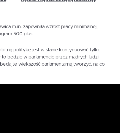
wica m.in. zapewniła wzrost płacy minimalnej,
rogram 500 plus.
mbitną politykę jest w stanie kontynuować tylko
 to będzie w parlamencie przez mądrych ludzi
l będą tę większość parlamentarną tworzyć, na co