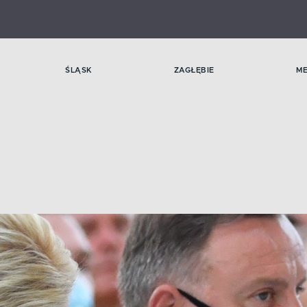
ŚLĄSK
ZAGŁĘBIE
M