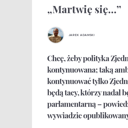
„Martwię się…”
JAREK ADAMSKI
Chcę, żeby polityka Zjed
kontynuowana; taką ambit
kontynuować tylko Zjedn
będą tacy, którzy nadal 
parlamentarną – powiedz
wywiadzie opublikowany