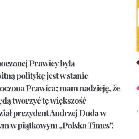
noczonej Prawicy była
ną politykę jest w stanie
oczona Prawica; mam nadzieję, że
będą tworzyć tę większość
iał prezydent Andrzej Duda w
m w piątkowym „Polska Times”.