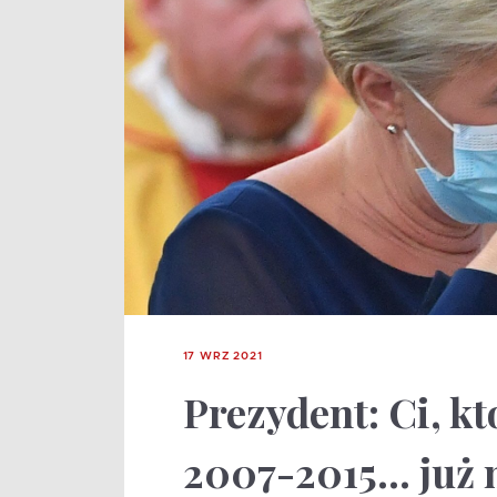
17 WRZ 2021
Prezydent: Ci, kt
2007-2015… już m