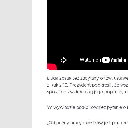
Duda został też zapytany o tzw. ustaw
z Kukiz’15. Prezydent podkreślił, że wsz
sposób rozsądny mają jego poparcie, jeż
W wywiadzie padło również pytanie o r
„Od oceny pracy ministrów jest pan pre