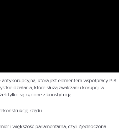
ę antykorupcyjną, która jest elementem współpracy PiS
ystkie działania, które służą zwalczaniu korupcji w
eli tylko są zgodne z konstytucją.
ekonstrukcję rządu.
mier i większość parlamentarna, czyli Zjednoczona