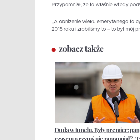
Przypomniał, że to właśnie wtedy po
„A obniżenie wieku emerytalnego to by
2015 roku i zrobiliśmy to – to był mój 
zobacz także
Duda w tunelu. Były premier: pan
czasem o czymś nie zapomniał? „T