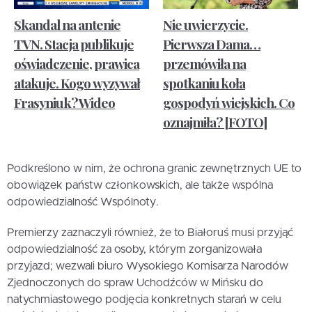
Skandal na antenie
Nie uwierzycie.
TVN. Stacja publikuje
Pierwsza Dama…
oświadczenie, prawica
przemówiła na
atakuje. Kogo wyzywał
spotkaniu koła
Frasyniuk? Wideo
gospodyń wiejskich. Co
oznajmiła? [FOTO]
Podkreślono w nim, że ochrona granic zewnętrznych UE to
obowiązek państw członkowskich, ale także wspólna
odpowiedzialność Wspólnoty.
Premierzy zaznaczyli również, że to Białoruś musi przyjąć
odpowiedzialność za osoby, którym zorganizowała
przyjazd; wezwali biuro Wysokiego Komisarza Narodów
Zjednoczonych do spraw Uchodźców w Mińsku do
natychmiastowego podjęcia konkretnych starań w celu