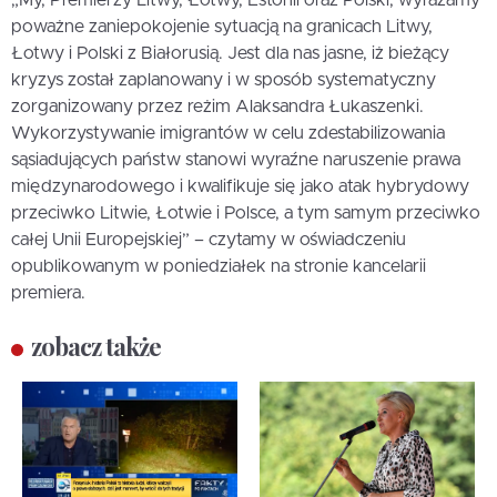
„My, Premierzy Litwy, Łotwy, Estonii oraz Polski, wyrażamy
poważne zaniepokojenie sytuacją na granicach Litwy,
Łotwy i Polski z Białorusią. Jest dla nas jasne, iż bieżący
kryzys został zaplanowany i w sposób systematyczny
zorganizowany przez reżim Alaksandra Łukaszenki.
Wykorzystywanie imigrantów w celu zdestabilizowania
sąsiadujących państw stanowi wyraźne naruszenie prawa
międzynarodowego i kwalifikuje się jako atak hybrydowy
przeciwko Litwie, Łotwie i Polsce, a tym samym przeciwko
całej Unii Europejskiej” – czytamy w oświadczeniu
opublikowanym w poniedziałek na stronie kancelarii
premiera.
zobacz także