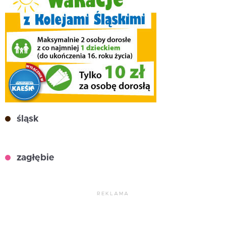
śląsk
zagłębie
REKLAMA