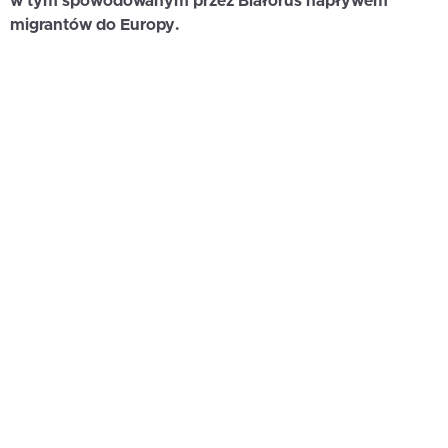
w tym spowodowanym przez Białoruś napływem
migrantów do Europy.