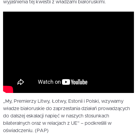
wyjaśnienia tej kwestii z władzami białoruskimi.
„My, Premierzy Litwy, Łotwy, Estonii i Polski, wzywamy
władze białoruskie do zaprzestania działań prowadzących
do dalszej eskalacji napięć w naszych stosunkach
bilateralnych oraz w relacjach z UE” – podkreślili w
oświadczeniu. (PAP)