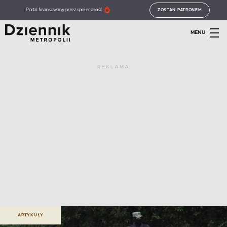
Portal finansowany przez społeczność
ZOSTAŃ PATRONEM
MENU
REKLAMA
ARTYKUŁY