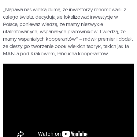
„Napawa nas wielką dumą, że inwestorzy renomowani, z
całego świata, decydują się lokalizować inwestycje w
Polsce, ponieważ wiedzą, że mamy niezwykle
utalentowanych, wspaniałych pracowników. I wiedzą, że
mamy wspaniałych kooperantów” – mówił premier i dodał,
że cieszy go tworzenie obok wielkich fabryk, takich jak ta
MAN-a pod Krakowem, łańcucha kooperantów.