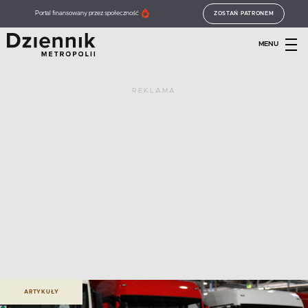
Portal finansowany przez społeczność
ZOSTAŃ PATRONEM
MENU
REKLAMA
ARTYKUŁY