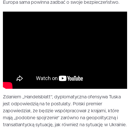
Europa sama powinna zadbać o swoje bezpieczeństwo.
Zdaniem „Handelsblatt”, dyplomatyczna ofensywa Tuska
jest odpowiedzią na te postulaty. Polski premier
zapowiedział, że będzie współpracował z krajami, które
mają „podobne spojrzenie” zarówno na geopolityczną i
transatlantycką sytuację, jak również na sytuację w Ukrainie.