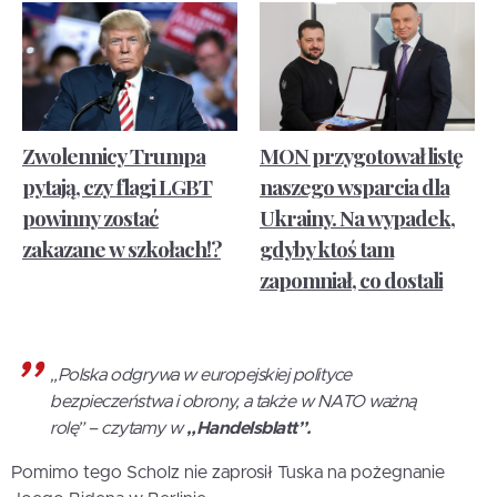
Zwolennicy Trumpa
MON przygotował listę
pytają, czy flagi LGBT
naszego wsparcia dla
powinny zostać
Ukrainy. Na wypadek,
zakazane w szkołach!?
gdyby ktoś tam
zapomniał, co dostali
„Polska odgrywa w europejskiej polityce
bezpieczeństwa i obrony, a także w NATO ważną
rolę” – czytamy w
„Handelsblatt”.
Pomimo tego Scholz nie zaprosił Tuska na pożegnanie