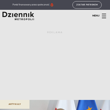
Portal finansowany przez społeczność
ZOSTAŃ PATRONEM
MENU
REKLAMA
ARTYKUŁY