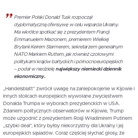
Premier Polski Donald Tusk rozpoczął
dyplomatyczną ofensywę w celu wsparcia Ukrainy.
Ma wkrótce spotkać się z prezydentem Francji
Emmanuelem Macronem, premierem Wielkiej
Brytanii Keirem Starmerem, sekretarzem generalnym
NATO Markiem Ruttem, jak również czołowymi
politykami krajów bałtyckich i północnoeuropejskich
– podał w niedzielę
największy niemiecki dziennik
ekonomiczny.
„Handelsblatt” zwrócił uwagę na zaniepokojenie w Kijowie i
innych stolicach europejskich wywołane zwycięstwem
Donalda Trumpa w wyborach prezydenckich w USA.
Zdaniem politycznych obserwatorów w Kijowie, Trump
może uzgodnić z prezydentem Rosji Władimirem Putinem
„szybki deal”, który byłby niekorzystny dla Ukrainy i jej
europejskich sąsiadów. Coraz częściej słychać głosy, że