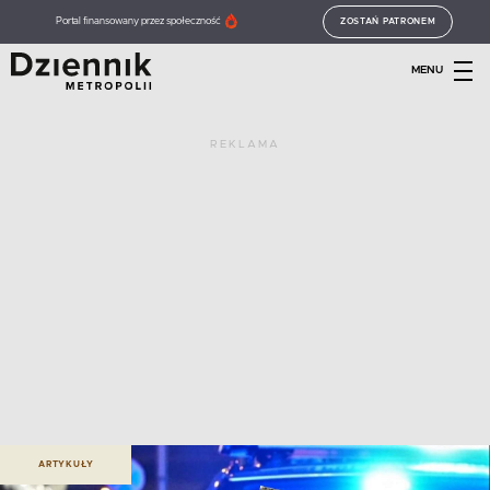
Portal finansowany przez społeczność
ZOSTAŃ PATRONEM
MENU
REKLAMA
ARTYKUŁY