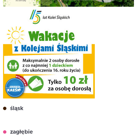
śląsk
zagłębie