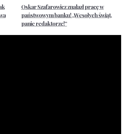
ak
Oskar Szafarowicz znalazł pracę w
ywa
państwowym banku! „Wesołych świąt,
panie redaktorze!”