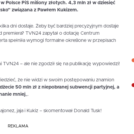
 Polsce PiS miliony złotych. 4,3 mln zł w dziesięć
olsko” związana z Pawłem Kukizem.
kilka dni dostaje. Żeby być bardziej precyzyjnym dostaje
od premiera? TVN24 zapytał o dotację Centrum
rta spełniła wymogi formalne określone w przepisach
 TVN24 – ale nie zgodził się na publikację wypowiedzi!
owiedzieć, że nie widzi w swoim postępowaniu znamion
dżecie 50 mln zł z niepobranej subwencji partyjnej, a
wnanie mniej
„.
majonez, jaja i Kukiz – skomentował Donald Tusk!
REKLAMA