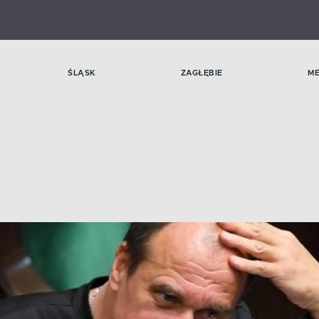
ŚLĄSK
ZAGŁĘBIE
M