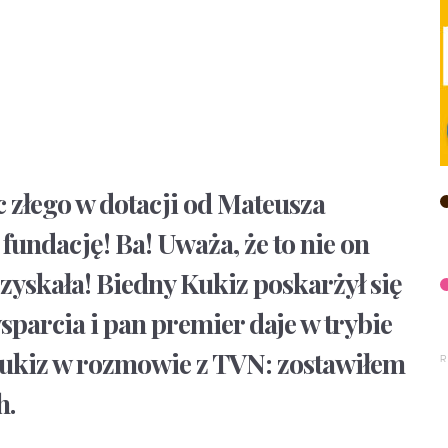
c złego w dotacji od Mateusza
undację! Ba! Uważa, że to nie on
a zyskała! Biedny Kukiz poskarżył się
sparcia i pan premier daje w trybie
 Kukiz w rozmowie z TVN: zostawiłem
h.