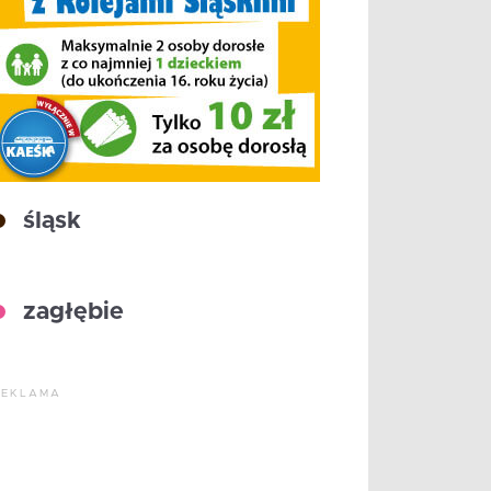
śląsk
zagłębie
REKLAMA