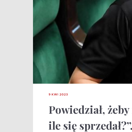
9 KWI 2023
Powiedział, żeby
ile się sprzedał?”