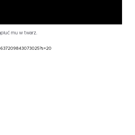
apluć mu w twarz.
1644637209843073025?s=20