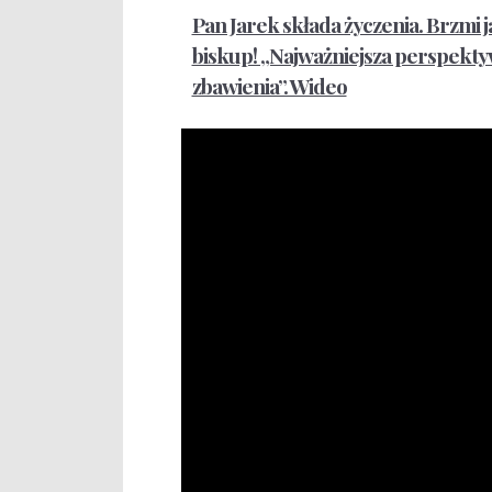
Pan Jarek składa życzenia. Brzmi j
biskup! „Najważniejsza perspekt
zbawienia”. Wideo