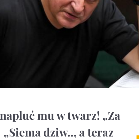
 napluć mu w twarz! „Za
. „Siema dziw.., a teraz