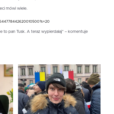
ieci mówi wiele.
us/1644778442620010500?s=20
e to pan Tusk. A teraz wypierdalaj” – komentuje