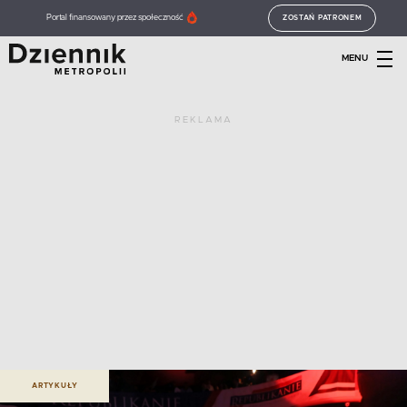
Portal finansowany przez społeczność
ZOSTAŃ PATRONEM
MENU
REKLAMA
ARTYKUŁY