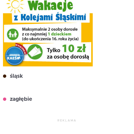
śląsk
zagłębie
REKLAMA