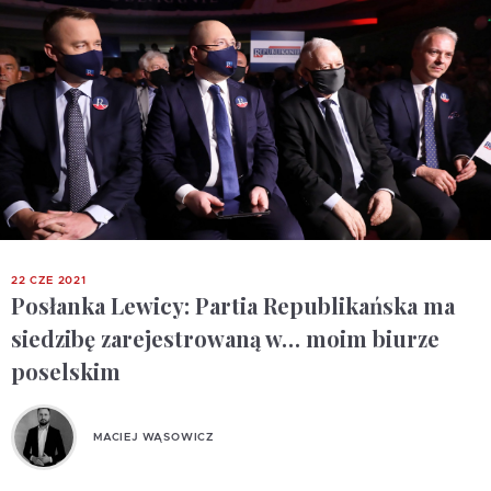
22 CZE 2021
Posłanka Lewicy: Partia Republikańska ma
siedzibę zarejestrowaną w… moim biurze
poselskim
MACIEJ WĄSOWICZ