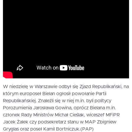
W niedzielę w Warszawie odbył się Zjazd Republikański, na
którym europoseł Bielan ogłosił powołanie Partii
Republikańskiej. Znaleźli się w niej m.in. byli politycy
Porozumienia Jarosława Gowina, oprócz Bielana m.in.
członek Rady Ministrów Michał Cieślak, wiceszef MFiPR
Jacek Żalek czy podsekretarz stanu w MAP Zbigniew
Gryglas oraz poseł Kamil Bortniczuk.(PAP)