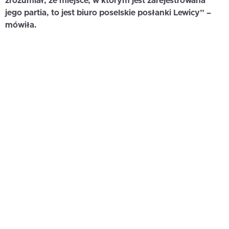
zrozumiał, że miejsce, w którym jest zarejestrowana
jego partia, to jest biuro poselskie posłanki Lewicy” –
mówiła.