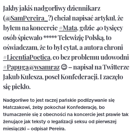
Jakby jakiś nadgorliwy dziennikarz
(
@SamPereira_
?) chciał napisać artykuł, że
byłem na koncercie
#Mata
, gdzie 40 tysięcy
osób śpiewało ***** Telewizję Polską, to
oświadczam, że to był cytat, a autora chroni
#LicentiaPoetica
, co bez problemu udowodni
#Papuga
@wsamraz
😉 – napisał na Twitterze
Jakub Kulesza, poseł Konfederacji. I zaczęło
się piekło.
Nadgorliwe to jest raczej pańskie podlizywanie się
Matczakowi, żeby pokochał Konfederację, bo
tłumaczenie się z obecności na koncercie jest prawie tak
żenujące jak teksty o legalizacji seksu od pierwszej
miesiączki – odpisał Pereira.