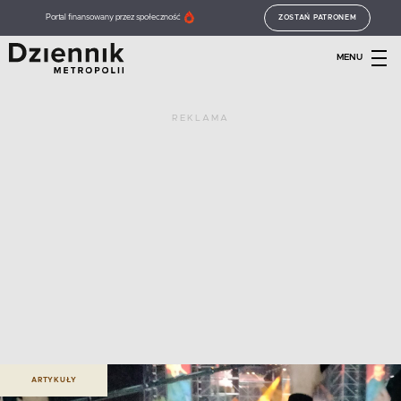
Portal finansowany przez społeczność
ZOSTAŃ PATRONEM
MENU
REKLAMA
ARTYKUŁY