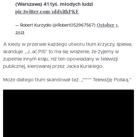
(Warszawa) 41 tyś. młodych ludzi
pic.twitter.com/1ddxithPKE
October 3,
— Robert Kurzydło (@Robert052967567)
2021
A kiedy w przerwie każdego utworu tłum krzyczy, śpiewa,
skanduje: „J..ać PiS” to ma się wrażenie, że żyjemy w
zupełnie innym kraju, niż ten opowiadany w telewizji
publicznej, kierowanej przez Jacka Kurskiego.
Może dlatego tłum skandował też: „***** Telewizję Polską.”