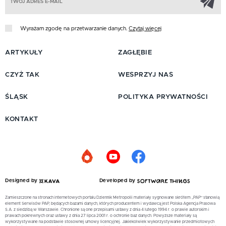
Wyrażam zgodę na przetwarzanie danych.
Czytaj więcej
ARTYKUŁY
ZAGŁĘBIE
CZYŻ TAK
WESPRZYJ NAS
ŚLĄSK
POLITYKA PRYWATNOŚCI
KONTAKT
Designed by
Developed by
Zamieszczone na stronach internetowych portalu Dziennik Metropolii materiały sygnowane skrótem „PAP” stanowią
element Serwisów PAP, będących bazami danych, których producentem i wydawcą jest Polska Agencja Prasowa
S.A. z siedzibą w Warszawie. Chronione są one przepisami ustawy z dnia 4 lutego 1994 r. o prawie autorskim i
prawach pokrewnych oraz ustawy z dnia 27 lipca 2001 r. o ochronie baz danych. Powyższe materiały są
wykorzystywane na podstawie stosownej umowy licencyjnej. Jakiekolwiek wykorzystywanie przedmiotowych