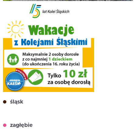
śląsk
zagłębie