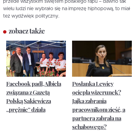
przede wszystkim świętem polskiego rapu – dawno tak
wielu ludzi nie wybrało się na imprezę hiphopową, to miał
tez wydźwięk polityczny.
zobacz także
Facebook padł, Albicla
Posłanka Lewicy
związana z Gazetą
ociepla wizerunek?
Polską Sakiewicza
Jajka zabrania
„prężnie” działa
pracownikom zjeść, a
partnera zabrała na
schabowego?