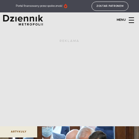
Portal finansowany przez społeczność
ZOSTAŃ PATRONEM
MENU
REKLAMA
ARTYKUŁY