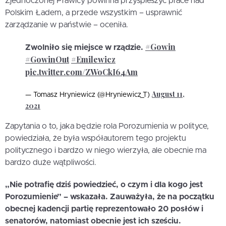
Zjednoczonej Prawicy powinna przyspieszyć prace nad
Polskim Ładem, a przede wszystkim – usprawnić
zarządzanie w państwie – oceniła.
#Gowin
Zwolniło się miejsce w rządzie.
#GowinOut
#Emilewicz
pic.twitter.com/ZWoCkI64Am
August 11,
— Tomasz Hryniewicz (@Hryniewicz_T)
2021
Zapytania o to, jaka będzie rola Porozumienia w polityce,
powiedziała, że była współautorem tego projektu
politycznego i bardzo w niego wierzyła, ale obecnie ma
bardzo duże wątpliwości.
„Nie potrafię dziś powiedzieć, o czym i dla kogo jest
Porozumienie” – wskazała. Zauważyła, że na początku
obecnej kadencji partię reprezentowało 20 posłów i
senatorów, natomiast obecnie jest ich sześciu.