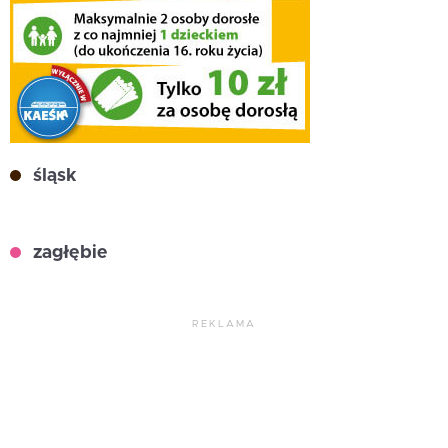
śląsk
zagłębie
REKLAMA