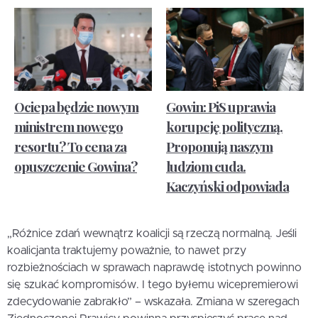
Ociepa będzie nowym
Gowin: PiS uprawia
ministrem nowego
korupcję polityczną.
resortu? To cena za
Proponują naszym
opuszczenie Gowina?
ludziom cuda.
Kaczyński odpowiada
„Różnice zdań wewnątrz koalicji są rzeczą normalną. Jeśli
koalicjanta traktujemy poważnie, to nawet przy
rozbieżnościach w sprawach naprawdę istotnych powinno
się szukać kompromisów. I tego byłemu wicepremierowi
zdecydowanie zabrakło” – wskazała. Zmiana w szeregach