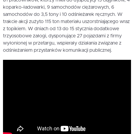
koparko-ładowarki, 9 samochodów ciężarowych, 6
samochodów do 3,5 tony i 10 odśnieżarek ręcznych. W
trakcie akcji zużyto 115 ton materiału uszorstniającego wraz
z topikiem. W dniach od 13 do 15 stycznia dodatkowe
trzyosobowe załogi, dysponujące 27 pojazdami z firmy
wyłonionej w przetargu, wspierały działania związane z
odśnieżaniem przystanków komunikacji publicznej.