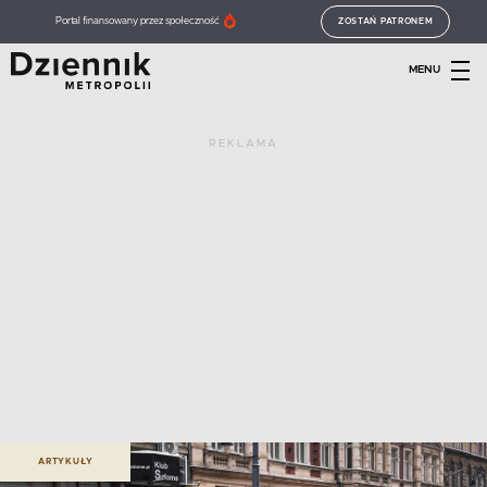
Portal finansowany przez społeczność
ZOSTAŃ PATRONEM
MENU
REKLAMA
ARTYKUŁY