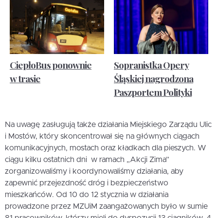
CiepłoBus ponownie
Sopranistka Opery
w trasie
Śląskiej nagrodzona
Paszportem Polityki
Na uwagę zasługują także działania Miejskiego Zarządu Ulic
i Mostów, który skoncentrował się na głównych ciągach
komunikacyjnych, mostach oraz kładkach dla pieszych. W
ciągu kilku ostatnich dni w ramach „Akcji Zima”
zorganizowaliśmy i koordynowaliśmy działania, aby
zapewnić przejezdność dróg i bezpieczeństwo
mieszkańców. Od 10 do 12 stycznia w działania
prowadzone przez MZUiM zaangażowanych było w sumie
81 pracowników, którzy mieli do dyspozycji 13 ciągników, 4