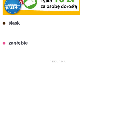
śląsk
zagłębie
REKLAMA