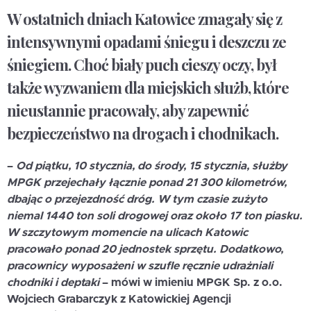
W ostatnich dniach Katowice zmagały się z
intensywnymi opadami śniegu i deszczu ze
śniegiem. Choć biały puch cieszy oczy, był
także wyzwaniem dla miejskich służb, które
nieustannie pracowały, aby zapewnić
bezpieczeństwo na drogach i chodnikach.
–
Od piątku, 10 stycznia, do środy, 15 stycznia, służby
MPGK przejechały łącznie ponad 21 300 kilometrów,
dbając o przejezdność dróg. W tym czasie zużyto
niemal 1440 ton soli drogowej oraz około 17 ton piasku.
W szczytowym momencie na ulicach Katowic
pracowało ponad 20 jednostek sprzętu. Dodatkowo,
pracownicy wyposażeni w szufle ręcznie udrażniali
chodniki i deptaki
– mówi w imieniu MPGK Sp. z o.o.
Wojciech Grabarczyk z Katowickiej Agencji