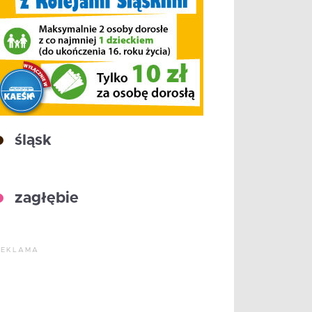
śląsk
zagłębie
REKLAMA