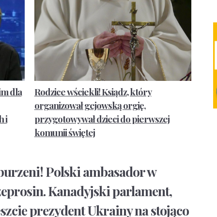
m dla
Rodzice wściekli! Ksiądz, który
organizował gejowską orgię,
 i
przygotowywał dzieci do pierwszej
komunii świętej
oburzeni! Polski ambasador w
eprosin. Kanadyjski parlament,
szcie prezydent Ukrainy na stojąco