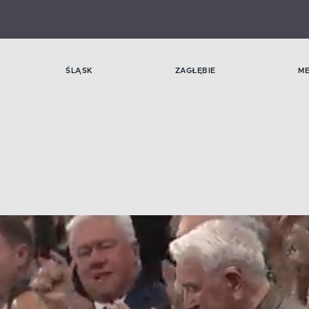
ŚLĄSK
ZAGŁĘBIE
M