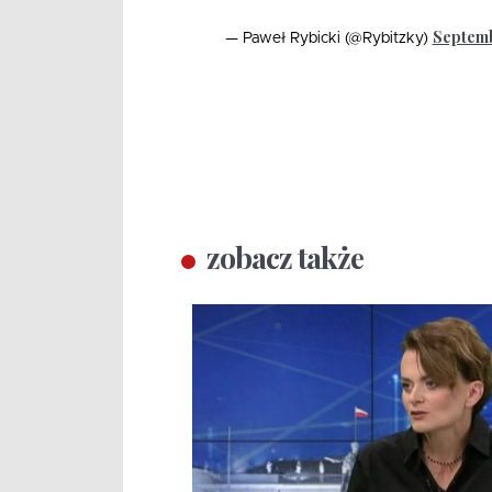
Septemb
— Paweł Rybicki (@Rybitzky)
zobacz także