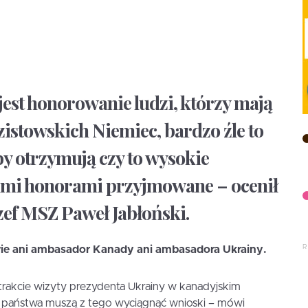
est honorowanie ludzi, którzy mają
istowskich Niemiec, bardzo źle to
by otrzymują czy to wysokie
akimi honorami przyjmowane – ocenił
ef MSZ Paweł Jabłoński.
wie ani ambasador Kanady ani ambasadora Ukrainy.
 trakcie wizyty prezydenta Ukrainy w kanadyjskim
a państwa muszą z tego wyciągnąć wnioski – mówi