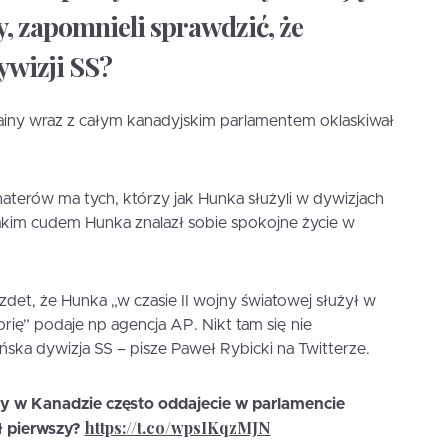
, zapomnieli sprawdzić, że
ywizji SS?
ainy wraz z całym kanadyjskim parlamentem oklaskiwał
ohaterów ma tych, którzy jak Hunka służyli w dywizjach
jakim cudem Hunka znalazł sobie spokojne życie w
det, że Hunka „w czasie II wojny światowej służył w
torię” podaje np agencja AP. Nikt tam się nie
ińska dywizja SS – pisze Paweł Rybicki na Twitterze.
zy w Kanadzie często oddajecie w parlamencie
https://t.co/wpsIKqzMJN
ł pierwszy?