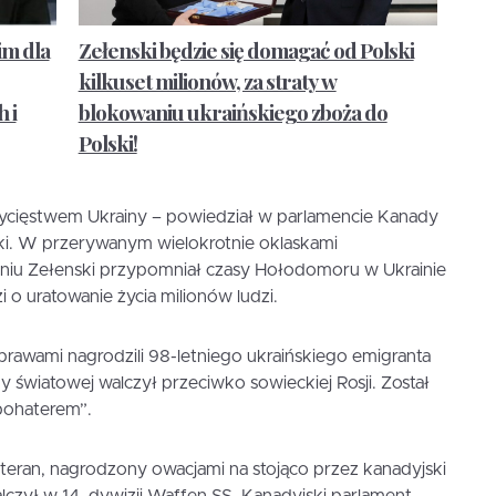
m dla
Zełenski będzie się domagać od Polski
kilkuset milionów, za straty w
 i
blokowaniu ukraińskiego zboża do
Polski!
wycięstwem Ukrainy – powiedział w parlamencie Kanady
i. W przerywanym wielokrotnie oklaskami
iu Zełenski przypomniał czasy Hołodomoru w Ukrainie
zi o uratowanie życia milionów ludzi.
 brawami nagrodzili 98-letniego ukraińskiego emigranta
y światowej walczył przeciwko sowieckiej Rosji. Został
bohaterem”.
eteran, nagrodzony owacjami na stojąco przez kanadyjski