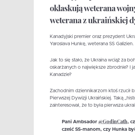
oklaskują weterana wojny
weterana z ukraińskiej d
Kanadyjski premier oraz prezydent Ukr
Yaroslava Hunkę, weterana SS Galizien.
Jak to się stało, że Ukraina wciąż za b
oskarżanych o największe zbrodnie? I 
Kanadzie?
Zachodnim dziennikarzom ktoś rzucił bz
Pierwszej Dywizji Ukraińskiej. Taką „his
zainteresował, że to była pierwsza ukra
@GodinCath
Pani Ambsador
, c
cześć SS-manom, czy Hunka by