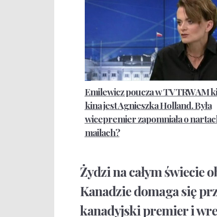
Emilewicz poucza w TV TRWAM ki
kina jest Agnieszka Holland. Była
wicepremier zapomniała o nartach
mailach?
Żydzi na całym świecie 
Kanadzie domaga się prz
kanadyjski premier i wre