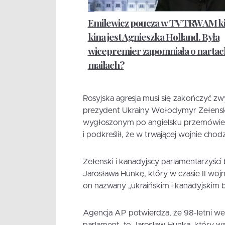
Emilewicz poucza w TV TRWAM ki
kina jest Agnieszka Holland. Była
wicepremier zapomniała o nartach
mailach?
Rosyjska agresja musi się zakończyć z
prezydent Ukrainy Wołodymyr Zełensk
wygłoszonym po angielsku przemówien
i podkreślił, że w trwającej wojnie chod
Zełenski i kanadyjscy parlamentarzyści
Jarosława Hunkę, który w czasie II wojn
on nazwany „ukraińskim i kanadyjskim 
Agencja AP potwierdza, że ​​98-letni w