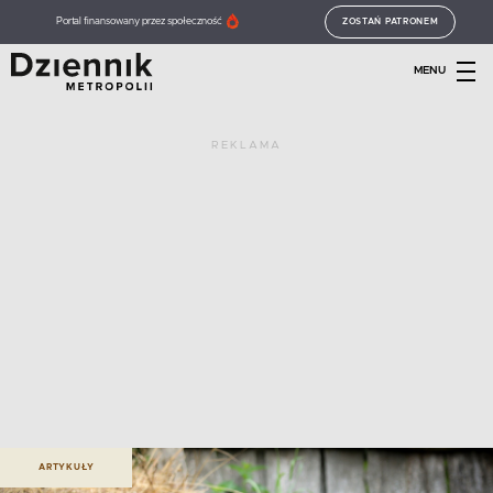
Portal finansowany przez społeczność
ZOSTAŃ PATRONEM
MENU
REKLAMA
ARTYKUŁY