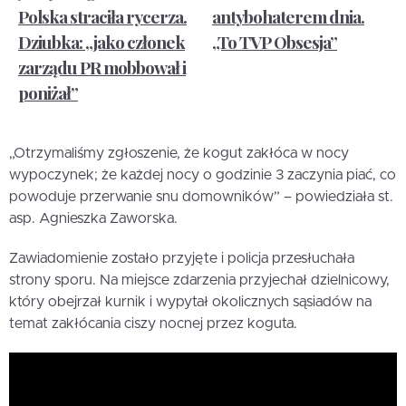
Polska straciła rycerza.
antybohaterem dnia.
Dziubka: „jako członek
„To TVP Obsesja”
zarządu PR mobbował i
poniżał”
„Otrzymaliśmy zgłoszenie, że kogut zakłóca w nocy
wypoczynek; że każdej nocy o godzinie 3 zaczynia piać, co
powoduje przerwanie snu domowników” – powiedziała st.
asp. Agnieszka Zaworska.
Zawiadomienie zostało przyjęte i policja przesłuchała
strony sporu. Na miejsce zdarzenia przyjechał dzielnicowy,
który obejrzał kurnik i wypytał okolicznych sąsiadów na
temat zakłócania ciszy nocnej przez koguta.