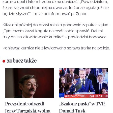
kurniku upał i latem trzeba okna otwierać. „Powiedziałem,
że jak się zrobi chłodniej na dworze, to żona koguta już nie
będzie słyszeć” – miał poinformować p. Zenon.
Kilka dni później do drzwi rolnika ponownie zapukał sąsiad.
„Tym razem kazał koguta na rosół sobie sprawić. Dał mi
trzy dni na zlikwidowanie kurnika” – powiedział hodowca.
Ponieważ kurnika nie zlikwidowano sprawa trafiła na policję.
zobacz także
Prezydent: odszedł
„Szalone paski” w TVP.
Jerzy Targalski, wolna
Donald Tusk