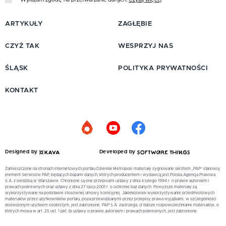
ARTYKUŁY
ZAGŁĘBIE
CZYŻ TAK
WESPRZYJ NAS
ŚLĄSK
POLITYKA PRYWATNOŚCI
KONTAKT
Designed by
Developed by
Zamieszczone na stronach internetowych portalu Dziennik Metropolii materiały sygnowane skrótem „PAP” stanowią
element Serwisów PAP, będących bazami danych, których producentem i wydawcą jest Polska Agencja Prasowa
S.A. z siedzibą w Warszawie. Chronione są one przepisami ustawy z dnia 4 lutego 1994 r. o prawie autorskim i
prawach pokrewnych oraz ustawy z dnia 27 lipca 2001 r. o ochronie baz danych. Powyższe materiały są
wykorzystywane na podstawie stosownej umowy licencyjnej. Jakiekolwiek wykorzystywanie przedmiotowych
materiałów przez użytkowników portalu, poza przewidzianymi przez przepisy prawa wyjątkami, w szczególności
dozwolonym użytkiem osobistym, jest zabronione. PAP S.A. zastrzega, iż dalsze rozpowszechnianie materiałów, o
których mowa w art. 25 ust. 1 pkt. b) ustawy o prawie autorskim i prawach pokrewnych, jest zabronione.