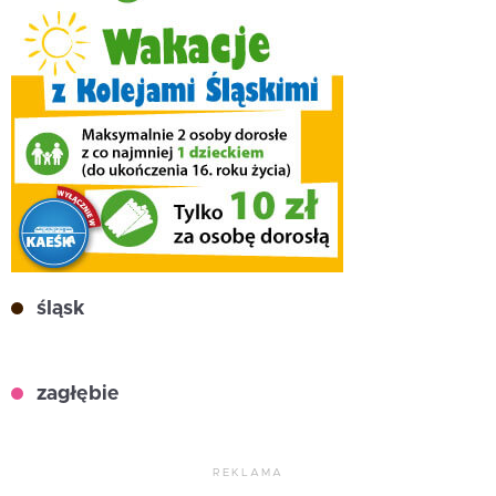
śląsk
zagłębie
REKLAMA